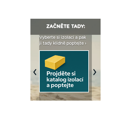
ZAČNĚTE TADY:
: Fasády ETICS a
Vyberte si izolaci a pak
Vytvořte si vizualiz
dstatné v kostce ›
ji tady klidně poptejte ›
fasády ›
Previous
Next