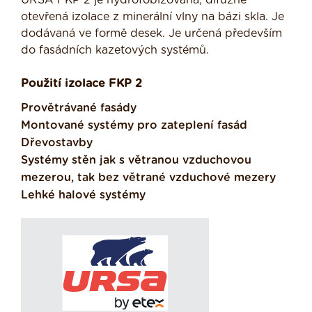
URSA FKP 2 je hydrofobizovaná, difuzně
otevřená izolace z minerální vlny na bázi skla. Je
dodávaná ve formě desek. Je určená především
do fasádních kazetových systémů.
Použití izolace FKP 2
Provětrávané fasády
Montované systémy pro zateplení fasád
Dřevostavby
Systémy stěn jak s větranou vzduchovou
mezerou, tak bez větrané vzduchové mezery
Lehké halové systémy