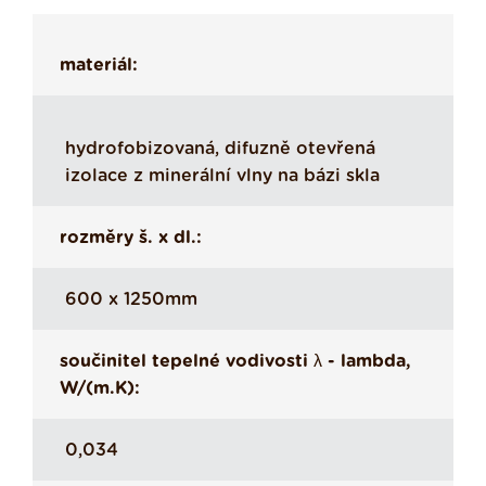
materiál:
hydrofobizovaná, difuzně otevřená
izolace z minerální vlny na bázi skla
rozměry š. x dl.:
600 x 1250mm
součinitel tepelné vodivosti λ - lambda,
W/(m.K):
0,034