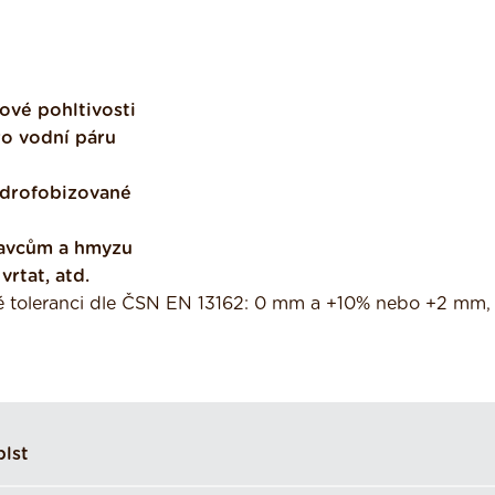
ové pohltivosti
ro vodní páru
ydrofobizované
davcům a hmyzu
vrtat, atd.
né toleranci dle ČSN EN 13162: 0 mm a +10% nebo +2 mm, 
plst