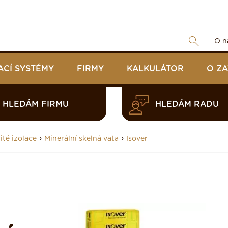
O n
ACÍ SYSTÉMY
FIRMY
KALKULÁTOR
O Z
HLEDÁM FIRMU
HLEDÁM RADU
›
›
ité izolace
Minerální skelná vata
Isover