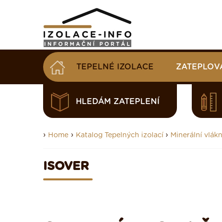
TEPELNÉ IZOLACE
ZATEPLOV
HLEDÁM ZATEPLENÍ
›
›
›
Home
Katalog Tepelných izolací
Minerální vlákn
ISOVER