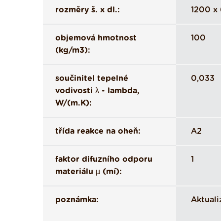
rozměry š. x dl.:
1200 x
objemová hmotnost
100
(kg/m3):
součinitel tepelné
0,033
vodivosti λ - lambda,
W/(m.K):
třída reakce na oheň:
A2
faktor difuzního odporu
1
materiálu µ (mí):
poznámka:
Aktual