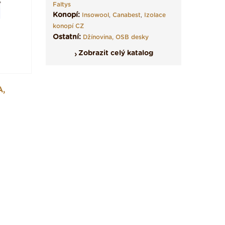
Faltys
Konopí:
Insowool
,
Canabest
,
Izolace
konopí CZ
Ostatní:
Džínovina,
OSB desky
Zobrazit celý katalog
A,