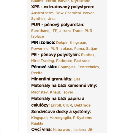
Baumit
,
Enroll
,
Isover
,
Styrotrade
XPS - extrudovaný polystyren:
Austrotherm
,
Dow Chemical
,
Isover
,
Synthos
,
Ursa
PUR - pěnový polyuretan:
Eurothane
,
ITP
,
Jitrans Trade
,
PUR
Izolace
PIR izolace
:
Dekpir
,
Kingspan
,
Powerline
,
PUR Izolace
,
Pama,
Satjam
PE - pěnový polyetylén:
Ekoflex
,
Mirel Trading
,
Fadopex
,
Fastrade
Pěnové sklo
:
Foamglas
,
Ecotechnics
,
Recifa
Minerální granuláty:
Lias
Materiály na bázi kamenné vlny:
Machstav
,
Knauf
,
Isover
Materiály na bázi papíru a
celulózy:
Enroll
,
CIUR
,
Dektrade
Sendvičové desky a systémy:
Kingspan
,
Marcegaglia
,
P-Systems
,
Ruukki
Ovčí vlna:
Naturwool
,
Isolena
,
Jiří