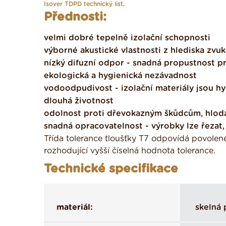
Isover TDPD technický list
.
Přednosti:
velmi dobré tepelně izolační schopnosti
výborné akustické vlastnosti z hlediska zvuk
nízký difuzní odpor - snadná propustnost p
ekologická a hygienická nezávadnost
vodoodpudivost - izolační materiály jsou h
dlouhá životnost
odolnost proti dřevokazným škůdcům, hlo
snadná opracovatelnost - výrobky lze řezat, 
Třída tolerance tloušťky T7 odpovídá povole
rozhodující vyšší číselná hodnota tolerance.
Technické specifikace
materiál:
skelná 