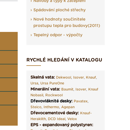
Návody a typy k zateplení
Spádování ploché střechy
Nové hodnoty součinitele
prostupu tepla pro budovy(2011)
Tepelný odpor - výpočty
RYCHLÉ HLEDÁNÍ V KATALOGU
Skelná vata:
Dekwool
,
Isover
,
Knauf
,
Ursa
,
Ursa PureOne
Minerální vata:
Baumit
,
Isover
,
Knauf
Nobasil
,
Rockwool
Dřevovláknité desky
:
Pavatex
,
Steico
,
Inthermo
,
Agepan
Dřevocementové desky:
Knauf-
Heraklith
,
DCD Ideal
,
Velox
EPS - expandovaný polystyren: