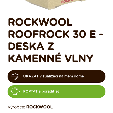
ROCKWOOL
ROOFROCK 30 E -
DESKA Z
KAMENNÉ VLNY
UKÁZAT vizualizaci na mém domě
POPTAT a poradit se
Výrobce:
ROCKWOOL