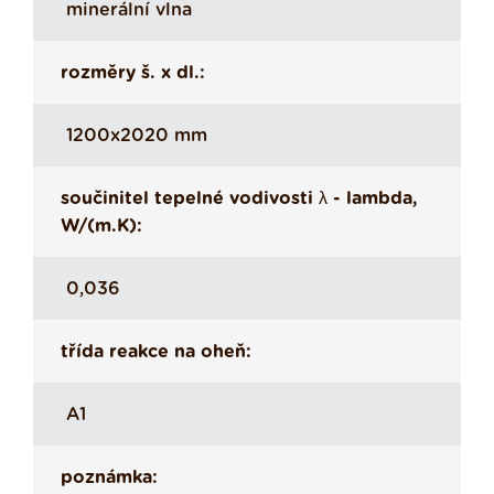
minerální vlna
rozměry š. x dl.:
1200x2020 mm
součinitel tepelné vodivosti λ - lambda,
W/(m.K):
0,036
třída reakce na oheň:
A1
poznámka: