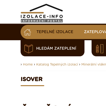
TEPELNÉ IZOLACE
ZATEPLOV
HLEDÁM ZATEPLENÍ
›
›
›
Home
Katalog Tepelných izolací
Minerální vlákn
ISOVER