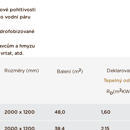
ové pohltivosti
ro vodní páru
ydrofobizované
davcům a hmyzu
vrtat, atd.
2
Rozměry (mm)
Deklarova
Balení (m
)
Tepelný o
2
R
(m
KW
D
2000 x 1200
48,0
1,60
2000 x 1200
38,4
2,15