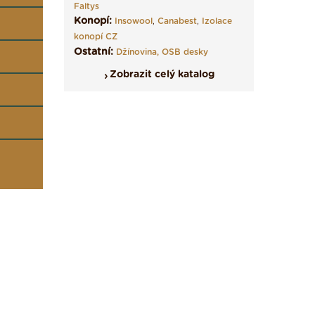
Faltys
Konopí:
Insowool
,
Canabest
,
Izolace
konopí CZ
Ostatní:
Džínovina,
OSB desky
Zobrazit celý katalog