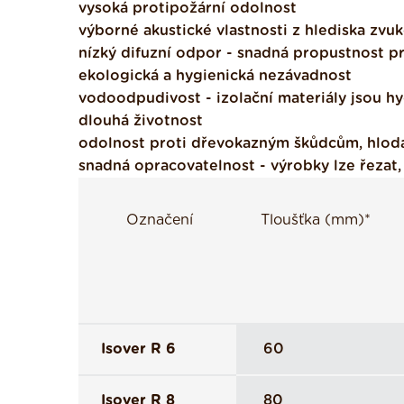
vysoká protipožární odolnost
výborné akustické vlastnosti z hlediska zvuk
nízký difuzní odpor - snadná propustnost p
ekologická a hygienická nezávadnost
vodoodpudivost - izolační materiály jsou h
dlouhá životnost
odolnost proti dřevokazným škůdcům, hlo
snadná opracovatelnost - výrobky lze řezat, 
Označení
Tloušťka (mm)*
Isover R 6
60
Isover R 8
80