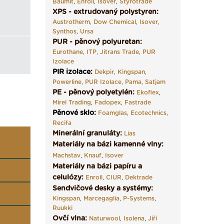
Baumit
,
Enroll
,
Isover
,
Styrotrade
XPS - extrudovaný polystyren:
Austrotherm
,
Dow Chemical
,
Isover
,
Synthos
,
Ursa
PUR - pěnový polyuretan:
Eurothane
,
ITP
,
Jitrans Trade
,
PUR
Izolace
PIR izolace
:
Dekpir
,
Kingspan
,
Powerline
,
PUR Izolace
,
Pama,
Satjam
PE - pěnový polyetylén:
Ekoflex
,
Mirel Trading
,
Fadopex
,
Fastrade
Pěnové sklo
:
Foamglas
,
Ecotechnics
,
Recifa
Minerální granuláty:
Lias
Materiály na bázi kamenné vlny:
Machstav
,
Knauf
,
Isover
Materiály na bázi papíru a
celulózy:
Enroll
,
CIUR
,
Dektrade
Sendvičové desky a systémy:
Kingspan
,
Marcegaglia
,
P-Systems
,
Ruukki
Ovčí vlna:
Naturwool
,
Isolena
,
Jiří