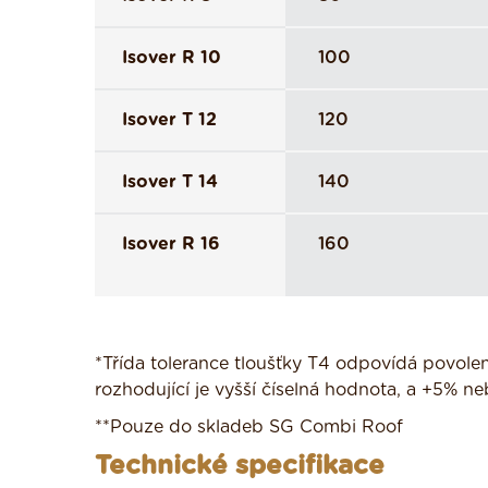
Isover R 10
100
Isover T 12
120
Isover T 14
140
Isover R 16
160
*Třída tolerance tloušťky T4 odpovídá povole
rozhodující je vyšší číselná hodnota, a +5% ne
**Pouze do skladeb SG Combi Roof
Technické specifikace