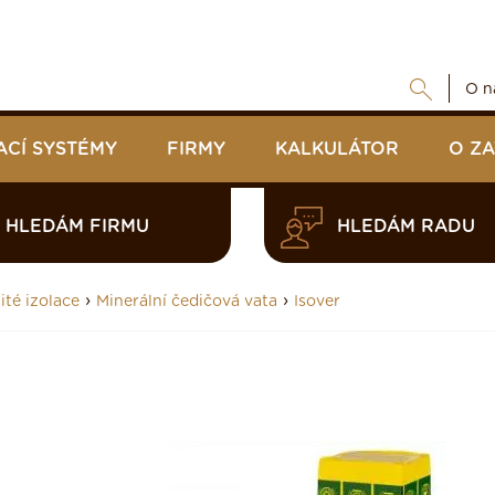
O n
ACÍ SYSTÉMY
FIRMY
KALKULÁTOR
O Z
HLEDÁM FIRMU
HLEDÁM RADU
›
›
ité izolace
Minerální čedičová vata
Isover