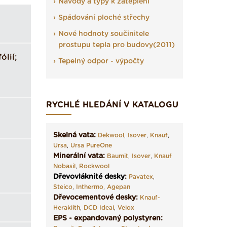
Návody a typy k zateplení
Spádování ploché střechy
Nové hodnoty součinitele
prostupu tepla pro budovy(2011)
lií;
Tepelný odpor - výpočty
RYCHLÉ HLEDÁNÍ V KATALOGU
Skelná vata:
Dekwool
,
Isover
,
Knauf
,
Ursa
,
Ursa PureOne
Minerální vata:
Baumit
,
Isover
,
Knauf
Nobasil
,
Rockwool
Dřevovláknité desky
:
Pavatex
,
Steico
,
Inthermo
,
Agepan
Dřevocementové desky:
Knauf-
Heraklith
,
DCD Ideal
,
Velox
EPS - expandovaný polystyren: