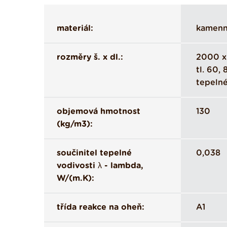
materiál:
kamenn
rozměry š. x dl.:
2000 x
tl. 60,
tepelné
objemová hmotnost
130
(kg/m3):
součinitel tepelné
0,038
vodivosti λ - lambda,
W/(m.K):
třída reakce na oheň:
A1