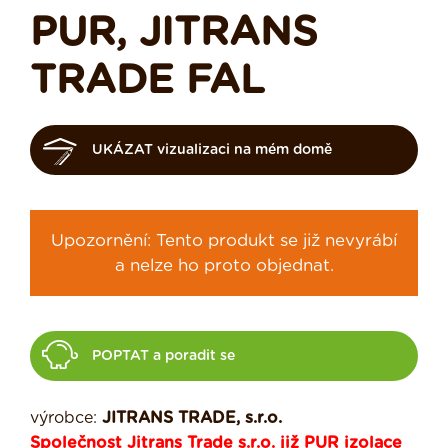
PUR, JITRANS
TRADE FAL
UKÁZAT vizualizaci na mém domě
Upozornění: Tento produkt se již nevyrábí
a nelze ho proto objednat.
POPTAT a poradit se
výrobce:
JITRANS TRADE, s.r.o.
Společnost Jitrans Trade s.r.o. již PUR izolace