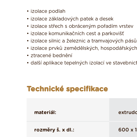
• izolace podlah
• izolace základových patek a desek
• izolace střech s obráceným pořadím vrstev
• izolace komunikačních cest a parkovišť
• izolace silnic a železnic a tramvajových pásů
• izolace prvků zemědělských, hospodářskýc
• ztracené bednění
• další aplikace tepelných izolací ve stavebn
Technické specifikace
materiál:
extrud
rozměry š. x dl.:
600 x 1