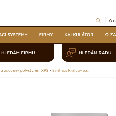
O n
ACÍ SYSTÉMY
FIRMY
KALKULÁTOR
O Z
HLEDÁM FIRMU
HLEDÁM RADU
›
trudovaný polystyren, XPS
Synthos Kralupy a.s.