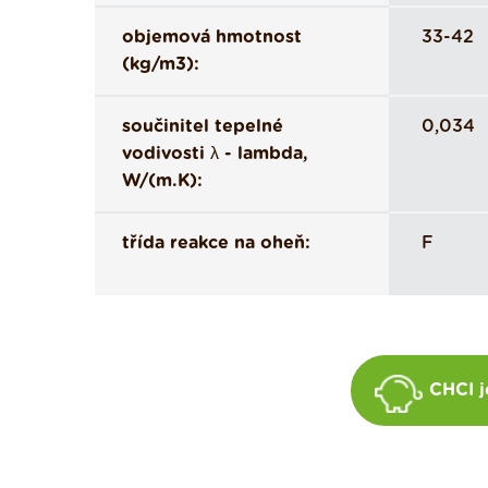
objemová hmotnost
33-42
(kg/m3):
součinitel tepelné
0,034
vodivosti λ - lambda,
W/(m.K):
třída reakce na oheň:
F
CHCI j