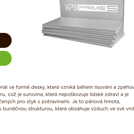
iál ve formě desky, která vzniká během lisování a zpěňov
, což je surovina, která nepoškozuje lidské zdraví a je
čených pro styk s potravinami. Je to pěnová hmota,
u buněčnou strukturou, která obsahuje vzduch ve své vnit