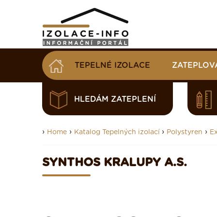
TEPELNÉ IZOLACE
ZATEPLOV
HLEDÁM ZATEPLENÍ
›
›
›
›
Home
Katalog Tepelných izolací
Polystyren
Ex
SYNTHOS KRALUPY A.S.