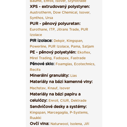
Baumit
,
Enroll
,
Isover
,
Styrotrade
XPS - extrudovaný polystyren:
Austrotherm
,
Dow Chemical
,
Isover
,
Synthos
,
Ursa
PUR - pěnový polyuretan:
Eurothane
,
ITP
,
Jitrans Trade
,
PUR
Izolace
PIR izolace
:
Dekpir
,
Kingspan
,
Powerline
,
PUR Izolace
,
Pama,
Satjam
PE - pěnový polyetylén:
Ekoflex
,
Mirel Trading
,
Fadopex
,
Fastrade
Pěnové sklo
:
Foamglas
,
Ecotechnics
,
Recifa
Minerální granuláty:
Lias
Materiály na bázi kamenné vlny:
Machstav
,
Knauf
,
Isover
Materiály na bázi papíru a
celulózy:
Enroll
,
CIUR
,
Dektrade
Sendvičové desky a systémy:
Kingspan
,
Marcegaglia
,
P-Systems
,
Ruukki
Ovčí vlna:
Naturwool
,
Isolena
,
Jiří