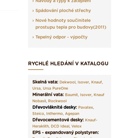
Návody a typy k zateplení
Spádování ploché střechy
Nové hodnoty součinitele
prostupu tepla pro budovy(2011)
Tepelný odpor - výpočty
RYCHLÉ HLEDÁNÍ V KATALOGU
Skelná vata:
Dekwool
,
Isover
,
Knauf
,
Ursa
,
Ursa PureOne
Minerální vata:
Baumit
,
Isover
,
Knauf
Nobasil
,
Rockwool
Dřevovláknité desky
:
Pavatex
,
Steico
,
Inthermo
,
Agepan
Dřevocementové desky:
Knauf-
Heraklith
,
DCD Ideal
,
Velox
EPS - expandovaný polystyren: