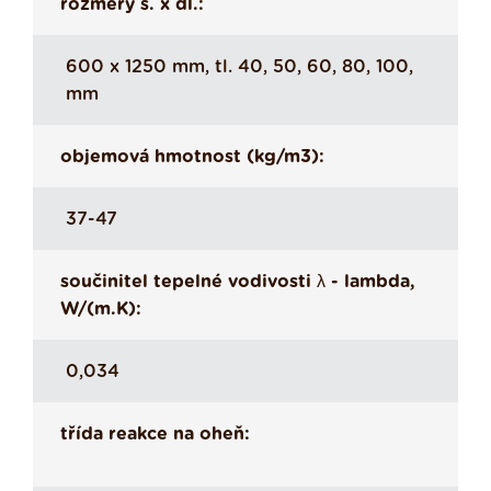
rozměry š. x dl.:
600 x 1250 mm, tl. 40, 50, 60, 80, 100,
mm
objemová hmotnost (kg/m3):
37-47
součinitel tepelné vodivosti λ - lambda,
W/(m.K):
0,034
třída reakce na oheň: