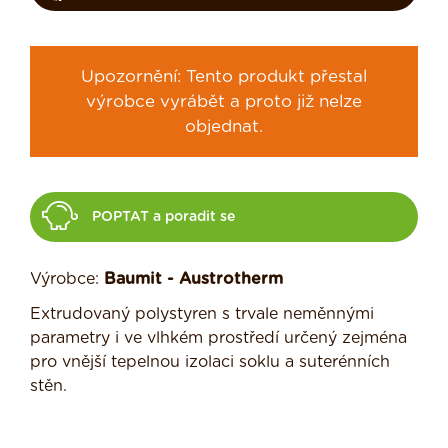
Upozornění: Tento produkt přestal
výrobce vyrábět a proto již nelze
objednat.
POPTAT a poradit se
Výrobce:
Baumit - Austrotherm
Extrudovaný polystyren s trvale neměnnými
parametry i ve vlhkém prostředí určený zejména
pro vnější tepelnou izolaci soklu a suterénních
stěn.