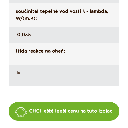
součinitel tepelné vodivosti λ - lambda,
W/(m.K):
0,035
třída reakce na oheň:
E
CHCI ještě lepší cenu na tuto izolaci