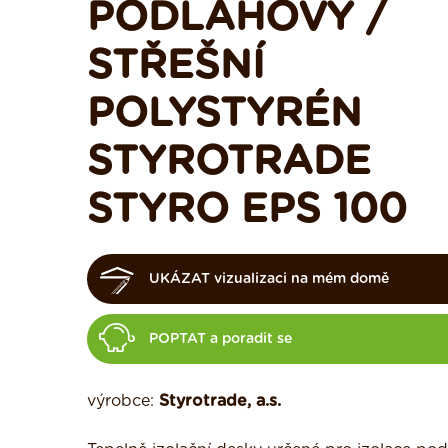
PODLAHOVÝ /
STŘEŠNÍ
POLYSTYRÉN
STYROTRADE
STYRO EPS 100
UKÁZAT vizualizaci na mém domě
POPTAT a poradit se
výrobce:
Styrotrade, a.s.