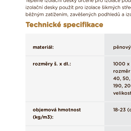
Tepelně izolační desky určené pro izolace pod
izolační desky použít pro izolace šikmých stř
běžným zatížením, zavěšených podhledů a iz
Technické specifikace
materiál:
pěnový
rozměry š. x dl.:
1000 x 
rozměr 
40, 50, 
190, 20
velikos
objemová hmotnost
18-23 (
(kg/m3):