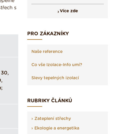
epelně
střech s
Více zde
PRO ZÁKAZNÍKY
Naše reference
Co vše Izolace-Info umí?
 30,
Slevy tepelných izolací
0,
;
RUBRIKY ČLÁNKŮ
Zateplení střechy
Ekologie a energetika