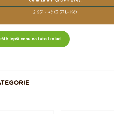
Cena za 1m
(s DPH 21%):
2 951,- Kč (3 571,- Kč)
eště lepší cenu na tuto izolaci
ATEGORIE