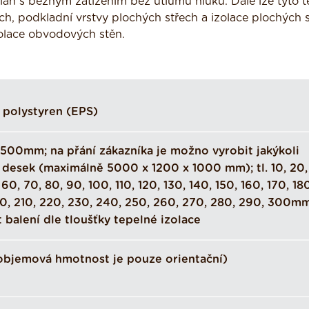
lah s běžným zatížením bez útlumu hluku. Dále lze tyto t
ech, podkladní vrstvy plochých střech a izolace plochých 
olace obvodových stěn.
 polystyren (EPS)
500mm; na přání zákazníka je možno vyrobit jakýkoli
desek (maximálně 5000 x 1200 x 1000 mm); tl. 10, 20,
60, 70, 80, 90, 100, 110, 120, 130, 140, 150, 160, 170, 18
0, 210, 220, 230, 240, 250, 260, 270, 280, 290, 300mm
t balení dle tloušťky tepelné izolace
objemová hmotnost je pouze orientační)