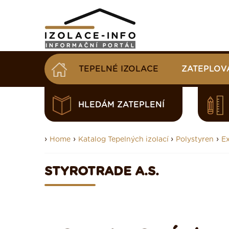
TEPELNÉ IZOLACE
ZATEPLOV
HLEDÁM ZATEPLENÍ
›
›
›
›
Home
Katalog Tepelných izolací
Polystyren
E
STYROTRADE A.S.