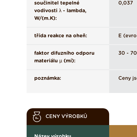
součinitel tepelné
0,037
vodivosti λ - lambda,
W/(m.K):
třída reakce na oheň:
E (evro
faktor difuzního odporu
30 - 70
materiálu µ (mí):
poznámka:
Ceny js
CENY VÝROBKŮ
Název výrobku