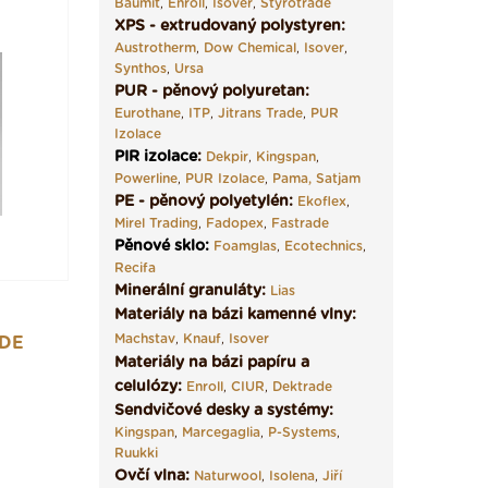
Baumit
,
Enroll
,
Isover
,
Styrotrade
XPS - extrudovaný polystyren:
Austrotherm
,
Dow Chemical
,
Isover
,
Synthos
,
Ursa
PUR - pěnový polyuretan:
Eurothane
,
ITP
,
Jitrans Trade
,
PUR
Izolace
PIR izolace
:
Dekpir
,
Kingspan
,
Powerline
,
PUR Izolace
,
Pama,
Satjam
PE - pěnový polyetylén:
Ekoflex
,
Mirel Trading
,
Fadopex
,
Fastrade
Pěnové sklo
:
Foamglas
,
Ecotechnics
,
Recifa
Minerální granuláty:
Lias
Materiály na bázi kamenné vlny:
Machstav
,
Knauf
,
Isover
DE
Materiály na bázi papíru a
celulózy:
Enroll
,
CIUR
,
Dektrade
Sendvičové desky a systémy:
Kingspan
,
Marcegaglia
,
P-Systems
,
Ruukki
Ovčí vlna:
Naturwool
,
Isolena
,
Jiří