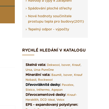
Návody a typy k zateplení
Spádování ploché střechy
Nové hodnoty součinitele
prostupu tepla pro budovy(2011)
Tepelný odpor - výpočty
RYCHLÉ HLEDÁNÍ V KATALOGU
Skelná vata:
Dekwool
,
Isover
,
Knauf
,
Ursa
,
Ursa PureOne
Minerální vata:
Baumit
,
Isover
,
Knauf
Nobasil
,
Rockwool
Dřevovláknité desky
:
Pavatex
,
Steico
,
Inthermo
,
Agepan
Dřevocementové desky:
Knauf-
Heraklith
,
DCD Ideal
,
Velox
EPS - expandovaný polystyren: