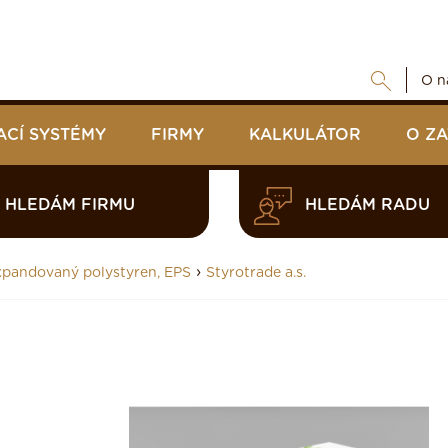
O n
ACÍ SYSTÉMY
FIRMY
KALKULÁTOR
O Z
HLEDÁM FIRMU
HLEDÁM RADU
›
xpandovaný polystyren, EPS
Styrotrade a.s.