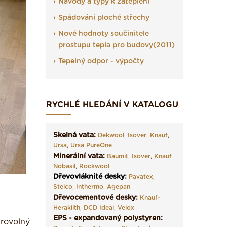
Návody a typy k zateplení
Spádování ploché střechy
Nové hodnoty součinitele
prostupu tepla pro budovy(2011)
Tepelný odpor - výpočty
RYCHLÉ HLEDÁNÍ V KATALOGU
Skelná vata:
Dekwool
,
Isover
,
Knauf
,
Ursa
,
Ursa PureOne
Minerální vata:
Baumit
,
Isover
,
Knauf
Nobasil
,
Rockwool
Dřevovláknité desky
:
Pavatex
,
Steico
,
Inthermo
,
Agepan
Dřevocementové desky:
Knauf-
Heraklith
,
DCD Ideal
,
Velox
EPS - expandovaný polystyren:
rovolný