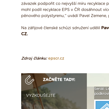
závazek podpořit co nejvyšší míru recyklace
mohl podíl recyklace EPS v ČR dosáhnout více 
pěnového polystyrenu,“ uvádí Pavel Zemene,
Na zářijové členské schůzi sdružení udělil
Pave
CZ.
Zdroj článku:
epscr.cz
ZAČNĚTE TADY:
ak
Vytvořte si vizualizaci
Není polystyren? My ho
Seriál: L
 ›
fasády ›
seženeme! ›
podkroví
VYZKOUŠEJTE