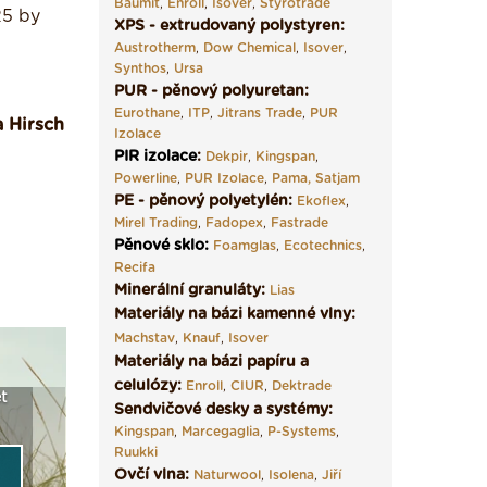
Baumit
,
Enroll
,
Isover
,
Styrotrade
25 by
XPS - extrudovaný polystyren:
Austrotherm
,
Dow Chemical
,
Isover
,
Synthos
,
Ursa
PUR - pěnový polyuretan:
Eurothane
,
ITP
,
Jitrans Trade
,
PUR
 Hirsch
Izolace
PIR izolace
:
Dekpir
,
Kingspan
,
Powerline
,
PUR Izolace
,
Pama,
Satjam
PE - pěnový polyetylén:
Ekoflex
,
Mirel Trading
,
Fadopex
,
Fastrade
Pěnové sklo
:
Foamglas
,
Ecotechnics
,
Recifa
Minerální granuláty:
Lias
Materiály na bázi kamenné vlny:
Machstav
,
Knauf
,
Isover
Materiály na bázi papíru a
celulózy:
Enroll
,
CIUR
,
Dektrade
t
Seriál: Fasády ETICS a
Vyberte si izolaci a pak
Vytvořte
Sendvičové desky a systémy:
vše podstatné v kostce ›
ji tady klidně poptejte ›
fasády ›
Kingspan
,
Marcegaglia
,
P-Systems
,
Ruukki
Ovčí vlna:
Naturwool
,
Isolena
,
Jiří