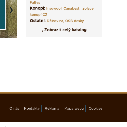
Faltys
Konopí:
Insowool
,
Canabest
,
Izolace
Next
konopí CZ
Ostatní:
Džínovina,
OSB desky
Zobrazit celý katalog
O nás
Kontakty
Reklama
Mapa webu
Cookies