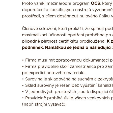
Proto vznikl mezinárodní program
OCS
, kter
doporučení a specifických nástrojů významně o
prostředí, s cílem dosáhnout nulového úniku v 
Členové sdružení, kteří prokáží, že splňují pod
maximalizaci účinnosti opatření proběhne po
případně platnost certifikátu prodloužena.
K z
podmínek. Namátkou se jedná o následující:
• Firma musí mít zpracovanou dokumentaci pro
• Firma pravidelně školí zaměstnance pro zam
po expedici hotového materiálu.
• Surovina je skladována na suchém a zakryté
• Sklad suroviny je řešen bez vyústění kanaliz
• V jednotlivých prostorách jsou k dispozici
• Pravidelně probíhá úklid všech venkovních p
(např. strojní vysavač).