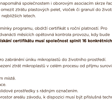
ý napomáhá společnostem i oborovým asociacím skrze řa
mezit ztrátu plastových pelet, vloček či granulí do živo
nejbližších letech.
mínky programu, obdrží certifikát s roční platností. Pro
 dvanácti měsících opětovná kontrola provozu, kdy bude
ískání certifikátu musí společnost splnit 16 konkrétních
 zabránění úniku mikroplastů do životního prostředí.
ezení ztrát mikroplastů v celém procesu od příjmu surov
m místě.
ace.
 úklidové prostředky s rádným označením.
rostor areálu závodu, k dispozici musí být příslušná tech