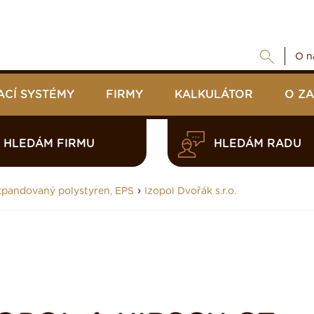
O n
ACÍ SYSTÉMY
FIRMY
KALKULÁTOR
O Z
HLEDÁM FIRMU
HLEDÁM RADU
›
xpandovaný polystyren, EPS
Izopol Dvořák s.r.o.