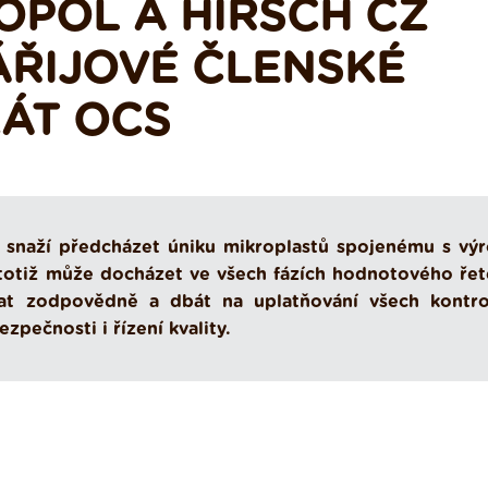
OPOL A HIRSCH CZ
ÁŘIJOVÉ ČLENSKÉ
KÁT OCS
e snaží předcházet úniku mikroplastů spojenému s vý
 totiž může docházet ve všech fázích hodnotového řet
vat zodpovědně a dbát na uplatňování všech kontro
zpečnosti i řízení kvality.