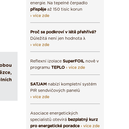
energie. Na tepelné čerpadlo
přispěje
až 150 tisíc korun
› více zde
Proč se podkroví v létě přehřívá?
Důležitá není jen hodnota λ
› více zde
Reflexní izolace
SuperFOIL
nově v
robou
programu
TEPLO
› více zde
ězce,
lních
SATJAM
nabízí kompletní systém
PIR sendvičových panelů
› více zde
Asociace energetických
specialistů otevírá
bezplatný kurz
pro energetické poradce
› více zde