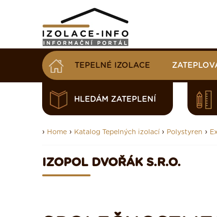
TEPELNÉ IZOLACE
ZATEPLOV
HLEDÁM ZATEPLENÍ
›
›
›
›
Home
Katalog Tepelných izolací
Polystyren
E
IZOPOL DVOŘÁK S.R.O.