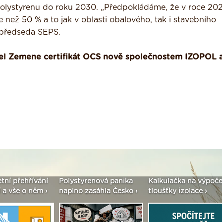
 polystyrenu do roku 2030. „Předpokládáme, že v roce 20
než 50 % a to jak v oblasti obalového, tak i stavebního
 předseda SEPS.
l Zemene certifikát OCS nově společnostem IZOPOL a
etní přehřívání
Polystyrenová panika
Kalkulačka na výpoče
 a vše o něm ›
naplno zasáhla Česko ›
tloušťky izolace ›