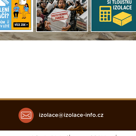
izolace@izolace-info.cz