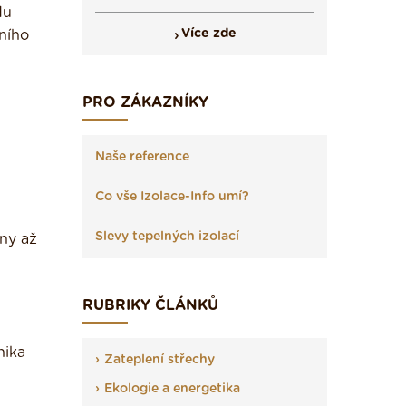
du
Více zde
tního
PRO ZÁKAZNÍKY
Naše reference
Co vše Izolace-Info umí?
Slevy tepelných izolací
iny až
RUBRIKY ČLÁNKŮ
nika
Zateplení střechy
Ekologie a energetika