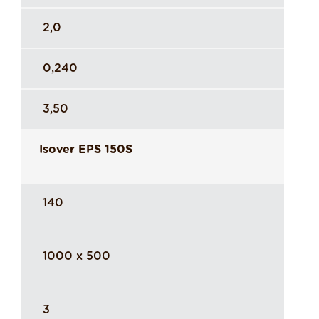
2,0
0,240
3,50
Isover EPS 150S
140
1000 x 500
3