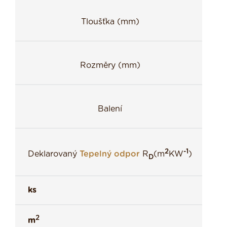
Tloušťka (mm)
Rozměry (mm)
Balení
2
-1
Deklarovaný
Tepelný odpor
R
(m
KW
)
D
ks
2
m