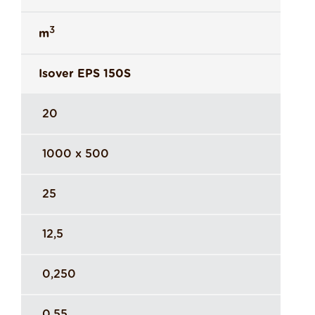
3
m
Isover EPS 150S
20
1000 x 500
25
12,5
0,250
0,55