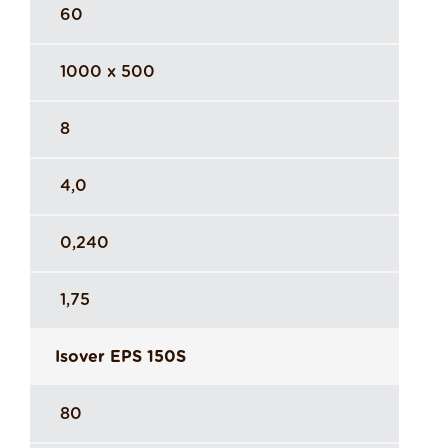
60
1000 x 500
8
4,0
0,240
1,75
Isover EPS 150S
80