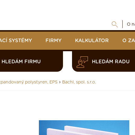
O n
ACÍ SYSTÉMY
FIRMY
KALKULÁTOR
O Z
HLEDÁM FIRMU
HLEDÁM RADU
›
xpandovaný polystyren, EPS
Bachl, spol. s.r.o.