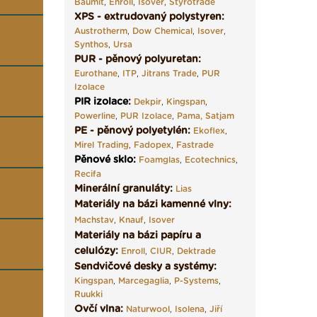
Baumit
,
Enroll
,
Isover
,
Styrotrade
XPS - extrudovaný polystyren:
Austrotherm
,
Dow Chemical
,
Isover
,
Synthos
,
Ursa
PUR - pěnový polyuretan:
Eurothane
,
ITP
,
Jitrans Trade
,
PUR
Izolace
PIR izolace
:
Dekpir
,
Kingspan
,
Powerline
,
PUR Izolace
,
Pama,
Satjam
PE - pěnový polyetylén:
Ekoflex
,
Mirel Trading
,
Fadopex
,
Fastrade
Pěnové sklo
:
Foamglas
,
Ecotechnics
,
Recifa
Minerální granuláty:
Lias
Materiály na bázi kamenné vlny:
Machstav
,
Knauf
,
Isover
Materiály na bázi papíru a
celulózy:
Enroll
,
CIUR
,
Dektrade
Sendvičové desky a systémy:
Kingspan
,
Marcegaglia
,
P-Systems
,
Ruukki
Ovčí vlna:
Naturwool
,
Isolena
,
Jiří