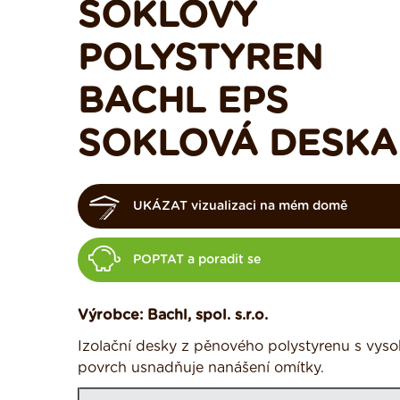
SOKLOVÝ
POLYSTYREN
BACHL EPS
SOKLOVÁ DESKA
UKÁZAT vizualizaci na mém domě
POPTAT a poradit se
Výrobce: Bachl, spol. s.r.o.
Izolační desky z pěnového polystyrenu s vyso
povrch usnadňuje nanášení omítky.