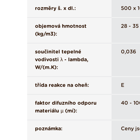
rozměry š. x dl.:
500 x 
objemová hmotnost
28 - 3
(kg/m3):
součinitel tepelné
0,036
vodivosti λ - lambda,
W/(m.K):
třída reakce na oheň:
E
faktor difuzního odporu
40 - 1
materiálu µ (mí):
poznámka:
Ceny js