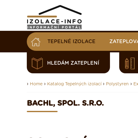
TEPELNÉ IZOLACE
ZATEPLOV
HLEDÁM ZATEPLENÍ
›
›
›
›
Home
Katalog Tepelných izolací
Polystyren
E
BACHL, SPOL. S.R.O.