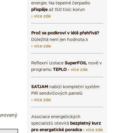
energie. Na tepelné čerpadlo
přispěje
až 150 tisíc korun
› více zde
Proč se podkroví v létě přehřívá?
Důležitá není jen hodnota λ
› více zde
Reflexní izolace
SuperFOIL
nově v
programu
TEPLO
› více zde
SATJAM
nabízí kompletní systém
PIR sendvičových panelů
› více zde
turovaný
Asociace energetických
specialistů otevírá
bezplatný kurz
pro energetické poradce
› více zde