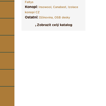
Faltys
Konopí:
Insowool
,
Canabest
,
Izolace
konopí CZ
Ostatní:
Džínovina,
OSB desky
Zobrazit celý katalog