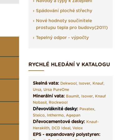
Návody a typy k zateplení
Spádování ploché střechy
Nové hodnoty součinitele
prostupu tepla pro budovy(2011)
Tepelný odpor - výpočty
RYCHLÉ HLEDÁNÍ V KATALOGU
Skelná vata:
Dekwool
,
Isover
,
Knauf
,
Ursa
,
Ursa PureOne
Minerální vata:
Baumit
,
Isover
,
Knauf
Nobasil
,
Rockwool
Dřevovláknité desky
:
Pavatex
,
Steico
,
Inthermo
,
Agepan
Dřevocementové desky:
Knauf-
Heraklith
,
DCD Ideal
,
Velox
EPS - expandovaný polystyren: