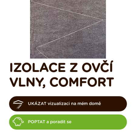
IZOLACE Z OVČÍ
VLNY, COMFORT
UKÁZAT vizualizaci na mém domě
POPTAT a poradit se