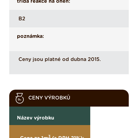
třída reakce na oheň:
B2
poznámka:
Ceny jsou platné od dubna 2015.
CENY VÝROBKŮ
Název výrobku
3