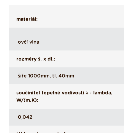
materiál:
ovčí vlna
rozměry š. x dl.:
šíře 1000mm, tl. 40mm
součinitel tepelné vodivosti λ - lambda,
W/(m.K):
0,042