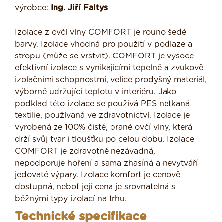
výrobce:
Ing. Jiří Faltys
Izolace z ovčí vlny COMFORT je rouno šedé
barvy. Izolace vhodná pro použití v podlaze a
stropu (může se vrstvit). COMFORT je vysoce
efektivní izolace s vynikajícími tepelně a zvukově
izolačními schopnostmi, velice prodyšný materiál,
výborně udržující teplotu v interiéru. Jako
podklad této izolace se používá PES netkaná
textilie, používaná ve zdravotnictví. Izolace je
vyrobená ze 100% čisté, prané ovčí vlny, která
drží svůj tvar i tloušťku po celou dobu. Izolace
COMFORT je zdravotně nezávadná,
nepodporuje hoření a sama zhasíná a nevytváří
jedovaté výpary. Izolace komfort je cenově
dostupná, neboť její cena je srovnatelná s
běžnými typy izolací na trhu.
Technické specifikace