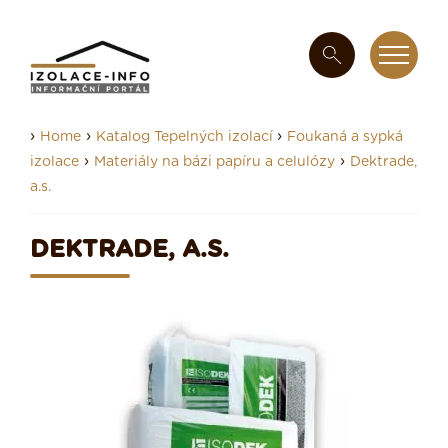
›
›
›
Home
Katalog Tepelných izolací
Foukaná a sypká
›
›
izolace
Materiály na bázi papíru a celulózy
Dektrade,
a.s.
DEKTRADE, A.S.