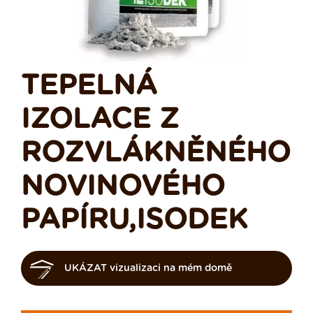
TEPELNÁ
IZOLACE Z
ROZVLÁKNĚNÉHO
NOVINOVÉHO
PAPÍRU,ISODEK
UKÁZAT vizualizaci na mém domě