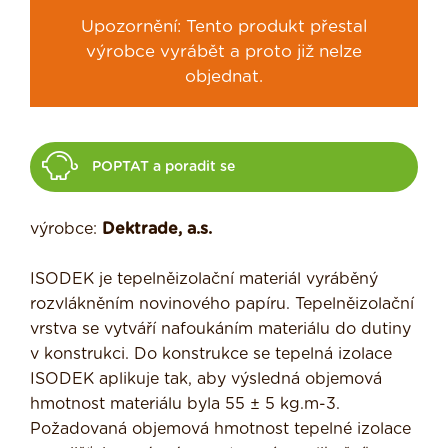
Upozornění: Tento produkt přestal
výrobce vyrábět a proto již nelze
objednat.
POPTAT a poradit se
výrobce:
Dektrade, a.s.
ISODEK je tepelněizolační materiál vyráběný
rozvlákněním novinového papíru. Tepelněizolační
vrstva se vytváří nafoukáním materiálu do dutiny
v konstrukci. Do konstrukce se tepelná izolace
ISODEK aplikuje tak, aby výsledná objemová
hmotnost materiálu byla 55 ± 5 kg.m-3.
Požadovaná objemová hmotnost tepelné izolace