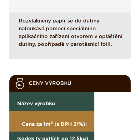
Rozvlákněný papír se do dutiny
nafoukává pomocí speciálního
aplikačního zařízení otvorem v opláštění
dutiny, popřípadě v parotěsnicí folii.
CENY VÝROBKŮ
Název výrobku
3
Cena za 1m
(s DPH 21%):
Isodek (v pytlích po 12,5kg)