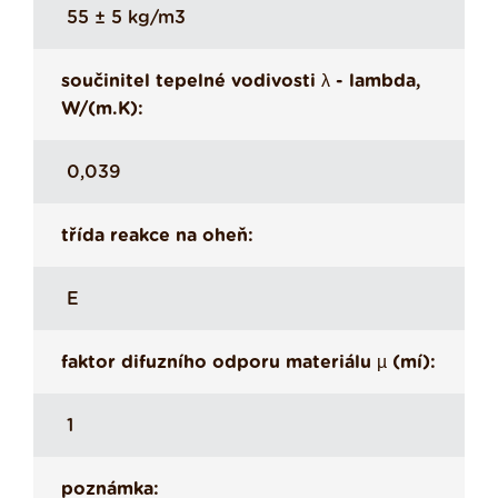
55 ± 5 kg/m3
součinitel tepelné vodivosti λ - lambda,
W/(m.K):
0,039
třída reakce na oheň:
E
faktor difuzního odporu materiálu µ (mí):
1
poznámka: