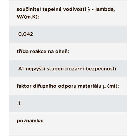
součinitel tepelné vodivosti λ - lambda,
W/(m.K):
0,042
třída reakce na oheň:
A1-nejvyšší stupeň požární bezpečnosti
faktor difuzního odporu materiálu µ (mí):
1
poznámka: