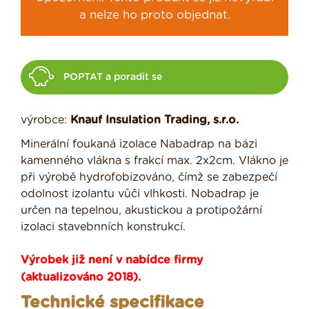
a nelze ho proto objednat.
POPTAT a poradit se
výrobce:
Knauf Insulation Trading, s.r.o.
Minerální foukaná izolace Nabadrap na bázi
kamenného vlákna s frakcí max. 2x2cm. Vlákno je
při výrobě hydrofobizováno, čímž se zabezpečí
odolnost izolantu vůči vlhkosti. Nobadrap je
určen na tepelnou, akustickou a protipožární
izolaci stavebnních konstrukcí.
Výrobek již není v nabídce firmy
(aktualizováno 2018).
Technické specifikace