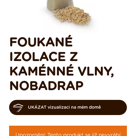
FOUKANÉ
IZOLACE Z
KAMÉNNÉ VLNY,
NOBADRAP
UKÁZAT vizualizaci na mém domě
Upozornění: Tento produkt se již nevyrábí