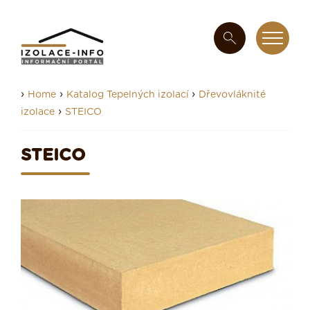
›
›
›
Home
Katalog Tepelných izolací
Dřevovláknité
›
izolace
STEICO
STEICO