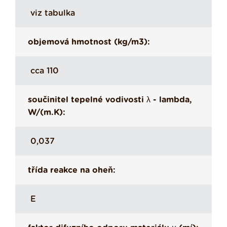
viz tabulka
objemová hmotnost (kg/m3):
cca 110
součinitel tepelné vodivosti λ - lambda,
W/(m.K):
0,037
třída reakce na oheň:
E