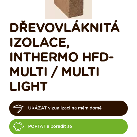
DŘEVOVLÁKNITÁ
IZOLACE,
INTHERMO HFD-
MULTI / MULTI
LIGHT
UKÁZAT vizualizaci na mém domě
POPTAT a poradit se