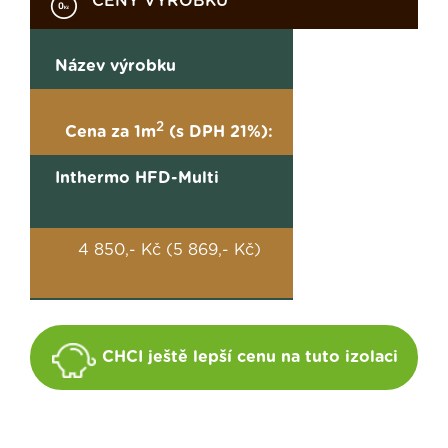
CENY VÝROBKŮ
Název výrobku
2
Cena za 1m
(s DPH 21%):
Inthermo HFD-Multi
4 850,- Kč (5 869,- Kč)
CHCI ještě lepší cenu na tuto izolaci