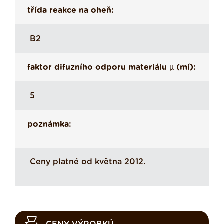
třída reakce na oheň:
B2
faktor difuzního odporu materiálu µ (mí):
5
poznámka:
Ceny platné od května 2012.