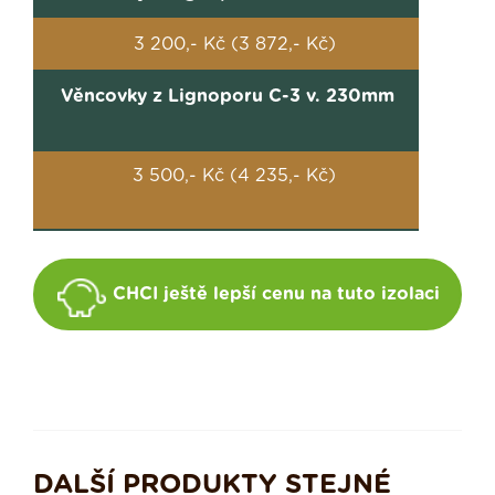
3 200,- Kč (3 872,- Kč)
Věncovky z Lignoporu C-3 v. 230mm
3 500,- Kč (4 235,- Kč)
CHCI ještě lepší cenu na tuto izolaci
DALŠÍ PRODUKTY STEJNÉ