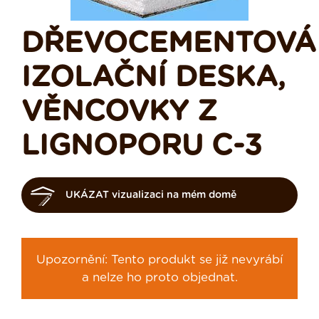
DŘEVOCEMENTOVÁ
IZOLAČNÍ DESKA,
VĚNCOVKY Z
LIGNOPORU C-3
UKÁZAT vizualizaci na mém domě
Upozornění: Tento produkt se již nevyrábí
a nelze ho proto objednat.