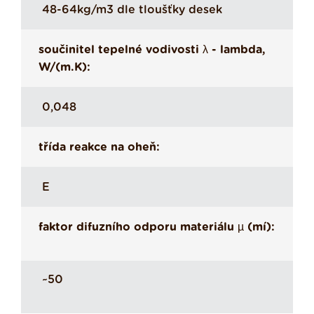
48-64kg/m3 dle tloušťky desek
součinitel tepelné vodivosti λ - lambda,
W/(m.K):
0,048
třída reakce na oheň:
E
faktor difuzního odporu materiálu µ (mí):
~50