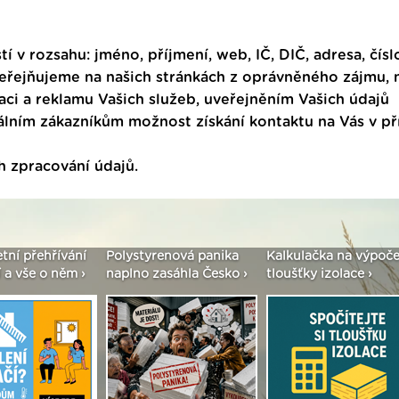
tí v rozsahu: jméno, příjmení, web, IČ, DIČ, adresa, čísl
veřejňujeme na našich stránkách z oprávněného zájmu,
ci a reklamu Vašich služeb, uveřejněním Vašich údajů
ním zákazníkům možnost získání kontaktu na Vás v p
h zpracování údajů
.
yrenová panika
Kalkulačka na výpočet
Seriál: Fasády ETIC
 zasáhla Česko ›
tloušťky izolace ›
vše podstatné v kos