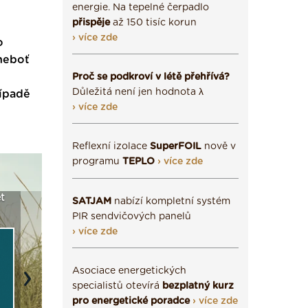
energie. Na tepelné čerpadlo
přispěje
až 150 tisíc korun
› více zde
o
 neboť
Proč se podkroví v létě přehřívá?
Důležitá není jen hodnota λ
řípadě
› více zde
Reflexní izolace
SuperFOIL
nově v
programu
TEPLO
› více zde
S a
Vyberte si izolaci a pak
Vytvořte si vizualizaci
Není 
SATJAM
nabízí kompletní systém
tce ›
ji tady klidně poptejte ›
fasády ›
sežen
PIR sendvičových panelů
› více zde
Asociace energetických
Next
specialistů otevírá
bezplatný kurz
pro energetické poradce
› více zde