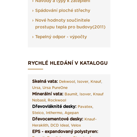
Návody a typy k zateplení
Spádování ploché střechy
Nové hodnoty součinitele
prostupu tepla pro budovy(2011)
Tepelný odpor - výpočty
RYCHLÉ HLEDÁNÍ V KATALOGU
Skelná vata:
Dekwool
,
Isover
,
Knauf
,
Ursa
,
Ursa PureOne
Minerální vata:
Baumit
,
Isover
,
Knauf
Nobasil
,
Rockwool
Dřevovláknité desky
:
Pavatex
,
Steico
,
Inthermo
,
Agepan
Dřevocementové desky:
Knauf-
Heraklith
,
DCD Ideal
,
Velox
EPS - expandovaný polystyren: