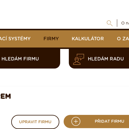
O n
ACÍ SYSTÉMY
FIRMY
KALKULÁTOR
O Z
HLEDÁM FIRMU
HLEDÁM RADU
REM
PŘIDAT FIRMU
UPRAVIT FIRMU