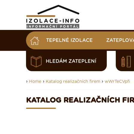
TEPELNÉ IZOLACE
ZATEPLOV
HLEDÁM ZATEPLENÍ
›
›
›
Home
Katalog realizačních firem
wWrTeCVpfi
KATALOG REALIZAČNÍCH FI