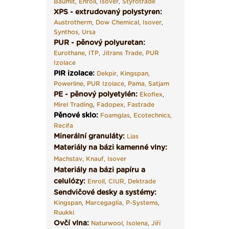
Baumit
,
Enroll
,
Isover
,
Styrotrade
XPS - extrudovaný polystyren:
Austrotherm
,
Dow Chemical
,
Isover
,
Synthos
,
Ursa
PUR - pěnový polyuretan:
Eurothane
,
ITP
,
Jitrans Trade
,
PUR
Izolace
PIR izolace
:
Dekpir
,
Kingspan
,
Powerline
,
PUR Izolace
,
Pama,
Satjam
PE - pěnový polyetylén:
Ekoflex
,
Mirel Trading
,
Fadopex
,
Fastrade
Pěnové sklo
:
Foamglas
,
Ecotechnics
,
Recifa
Minerální granuláty:
Lias
Materiály na bázi kamenné vlny:
Machstav
,
Knauf
,
Isover
Materiály na bázi papíru a
celulózy:
Enroll
,
CIUR
,
Dektrade
Sendvičové desky a systémy:
Kingspan
,
Marcegaglia
,
P-Systems
,
Ruukki
Ovčí vlna:
Naturwool
,
Isolena
,
Jiří