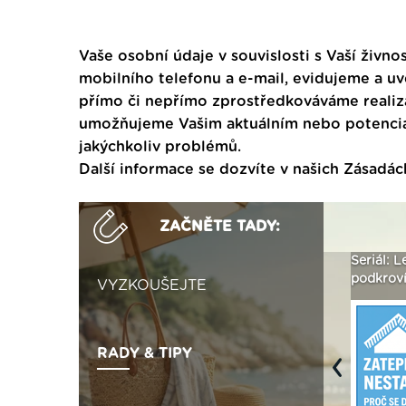
Vaše osobní údaje v souvislosti s Vaší živnos
mobilního telefonu a e-mail, evidujeme a u
přímo či nepřímo zprostředkováváme realiza
umožňujeme Vašim aktuálním nebo potenciál
jakýchkoliv problémů.
Další informace se dozvíte v našich
Zásadác
ZAČNĚTE TADY:
aci
Není polystyren? My ho
Seriál: Letní přehřívání
Polyst
seženeme! ›
podkroví a vše o něm ›
naplno
VYZKOUŠEJTE
RADY & TIPY
Previous