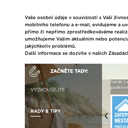
Vaše osobní údaje v souvislosti s Vaší živnos
mobilního telefonu a e-mail, evidujeme a u
přímo či nepřímo zprostředkováváme realiza
umožňujeme Vašim aktuálním nebo potenciál
jakýchkoliv problémů.
Další informace se dozvíte v našich
Zásadác
ZAČNĚTE TADY:
Není polystyren? My ho
Seriál: Letní přehřívání
Polystyr
seženeme! ›
podkroví a vše o něm ›
naplno z
VYZKOUŠEJTE
RADY & TIPY
Previous