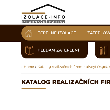
TEPELNÉ IZOLACE
ZATEPLOV
HLEDÁM ZATEPLENÍ
›
›
›
Home
Katalog realizačních firem
aiVcyLOsgx
KATALOG REALIZAČNÍCH FI