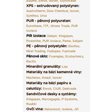
Baumit
,
Enroll
,
Isover
,
Styrotrade
XPS - extrudovaný polystyren:
Austrotherm
,
Dow Chemical
,
Isover
,
Synthos
,
Ursa
PUR - pěnový polyuretan:
Eurothane
,
ITP
,
Jitrans Trade
,
PUR
Izolace
PIR izolace
:
Dekpir
,
Kingspan
,
Powerline
,
PUR Izolace
,
Pama,
Satjam
PE - pěnový polyetylén:
Ekoflex
,
Mirel Trading
,
Fadopex
,
Fastrade
Pěnové sklo
:
Foamglas
,
Ecotechnics
,
Recifa
Minerální granuláty:
Lias
Materiály na bázi kamenné vlny:
Machstav
,
Knauf
,
Isover
Materiály na bázi papíru a
celulózy:
Enroll
,
CIUR
,
Dektrade
Sendvičové desky a systémy:
Kingspan
,
Marcegaglia
,
P-Systems
,
Ruukki
Ovčí vlna:
Naturwool
,
Isolena
,
Jiří