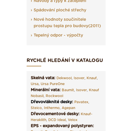
Návody a typy k zateplení
Spádování ploché střechy
Nové hodnoty součinitele
prostupu tepla pro budovy(2011)
Tepelný odpor - výpočty
RYCHLÉ HLEDÁNÍ V KATALOGU
Skelná vata:
Dekwool
,
Isover
,
Knauf
,
Ursa
,
Ursa PureOne
Minerální vata:
Baumit
,
Isover
,
Knauf
Nobasil
,
Rockwool
Dřevovláknité desky
:
Pavatex
,
Steico
,
Inthermo
,
Agepan
Dřevocementové desky:
Knauf-
Heraklith
,
DCD Ideal
,
Velox
EPS - expandovaný polystyren: