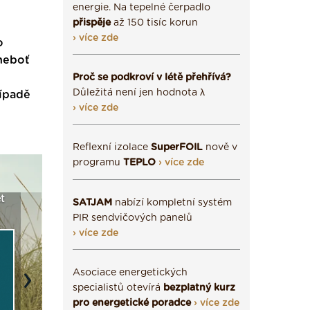
energie. Na tepelné čerpadlo
přispěje
až 150 tisíc korun
› více zde
o
 neboť
Proč se podkroví v létě přehřívá?
Důležitá není jen hodnota λ
řípadě
› více zde
Reflexní izolace
SuperFOIL
nově v
programu
TEPLO
› více zde
a
Vyberte si izolaci a pak
Vytvořte si vizualizaci
Není po
SATJAM
nabízí kompletní systém
e ›
ji tady klidně poptejte ›
fasády ›
seženem
PIR sendvičových panelů
› více zde
Asociace energetických
Next
specialistů otevírá
bezplatný kurz
pro energetické poradce
› více zde