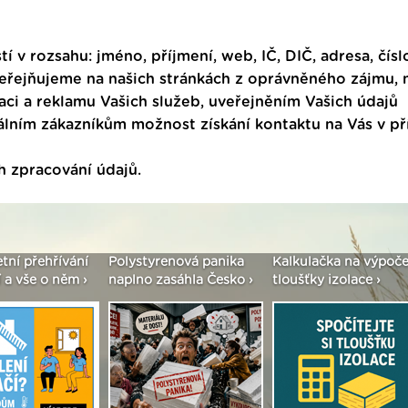
tí v rozsahu: jméno, příjmení, web, IČ, DIČ, adresa, čísl
veřejňujeme na našich stránkách z oprávněného zájmu,
ci a reklamu Vašich služeb, uveřejněním Vašich údajů
ním zákazníkům možnost získání kontaktu na Vás v p
h zpracování údajů
.
enová panika
Kalkulačka na výpočet
Seriál: Fasády ETICS 
asáhla Česko ›
tloušťky izolace ›
vše podstatné v kostc