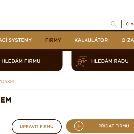
O n
ACÍ SYSTÉMY
FIRMY
KALKULÁTOR
O Z
HLEDÁM FIRMU
HLEDÁM RADU
UYDnXM
REM
PŘIDAT FIRMU
UPRAVIT FIRMU