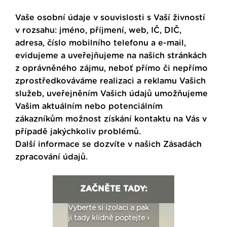
Vaše osobní údaje v souvislosti s Vaší živností
v rozsahu: jméno, příjmení, web, IČ, DIČ,
adresa, číslo mobilního telefonu a e-mail,
evidujeme a uveřejňujeme na našich stránkách
z oprávněného zájmu, neboť přímo či nepřímo
zprostředkováváme realizaci a reklamu Vašich
služeb, uveřejněním Vašich údajů umožňujeme
Vašim aktuálním nebo potenciálním
zákazníkům možnost získání kontaktu na Vás v
případě jakýchkoliv problémů.
Další informace se dozvíte v našich
Zásadách
zpracování údajů
.
ZAČNĚTE TADY:
: Fasády ETICS a
Vyberte si izolaci a pak
Vytvořte si vizualiz
dstatné v kostce ›
ji tady klidně poptejte ›
fasády ›