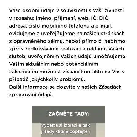
Vaše osobní údaje v souvislosti s Vaší živností
v rozsahu: jméno, příjmení, web, IČ, DIČ,
adresa, číslo mobilního telefonu a e-mail,
evidujeme a uveřejňujeme na našich stránkách
z oprávněného zájmu, neboť přímo či nepřímo
zprostředkováváme realizaci a reklamu Vašich
služeb, uveřejněním Vašich údajů umožňujeme
Vašim aktuálním nebo potenciálním
zákazníkům možnost získání kontaktu na Vás v
případě jakýchkoliv problémů.
Další informace se dozvíte v našich
Zásadách
zpracování údajů
.
ZAČNĚTE TADY:
: Fasády ETICS a
Vyberte si izolaci a pak
Vytvořte si vizualiz
dstatné v kostce ›
ji tady klidně poptejte ›
fasády ›