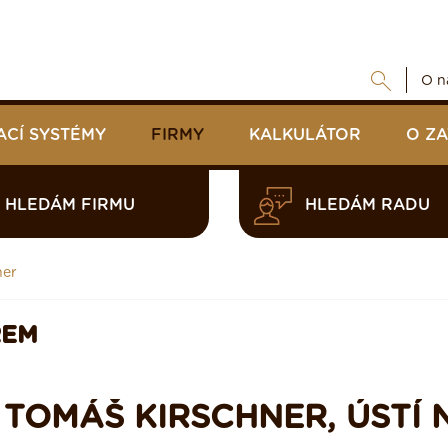
O n
ACÍ SYSTÉMY
FIRMY
KALKULÁTOR
O Z
HLEDÁM FIRMU
HLEDÁM RADU
ner
REM
 TOMÁŠ KIRSCHNER, ÚSTÍ 