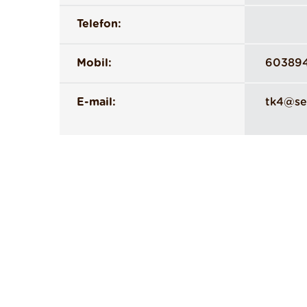
Telefon:
Mobil:
60389
E-mail:
tk4@se