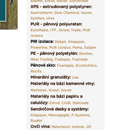
Baumit
,
Enroll
,
Isover
,
Styrotrade
Next
XPS - extrudovaný polystyren:
Austrotherm
,
Dow Chemical
,
Isover
,
Synthos
,
Ursa
PUR - pěnový polyuretan:
Eurothane
,
ITP
,
Jitrans Trade
,
PUR
Izolace
PIR izolace
:
Dekpir
,
Kingspan
,
Powerline
,
PUR Izolace
,
Pama,
Satjam
PE - pěnový polyetylén:
Ekoflex
,
Mirel Trading
,
Fadopex
,
Fastrade
Pěnové sklo
:
Foamglas
,
Ecotechnics
,
Recifa
Minerální granuláty:
Lias
Materiály na bázi kamenné vlny:
Machstav
,
Knauf
,
Isover
Materiály na bázi papíru a
celulózy:
Enroll
,
CIUR
,
Dektrade
Sendvičové desky a systémy:
Kingspan
,
Marcegaglia
,
P-Systems
,
Ruukki
Ovčí vlna:
Naturwool
,
Isolena
,
Jiří