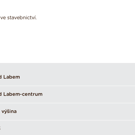
ve stavebnictví.
ad Labem
ad Labem-centrum
 výšina
3