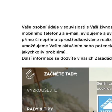
Vaše osobní údaje v souvislosti s Vaší živnos
mobilního telefonu a e-mail, evidujeme a u
přímo či nepřímo zprostředkováváme realiza
umožňujeme Vašim aktuálním nebo potenciál
jakýchkoliv problémů.
Další informace se dozvíte v našich
Zásadác
ZAČNĚTE TADY:
ak
Vytvořte si vizualizaci
Není polystyren? My ho
Seriál: L
 ›
fasády ›
seženeme! ›
podkroví
VYZKOUŠEJTE
RADY & TIPY