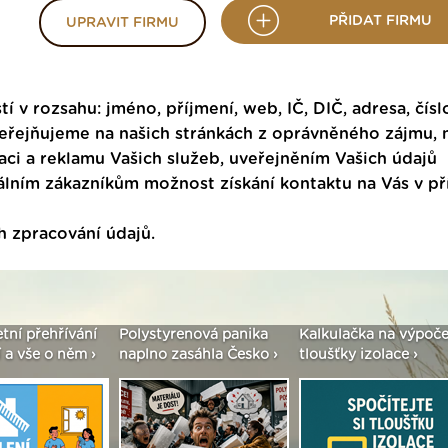
PŘIDAT FIRMU
UPRAVIT FIRMU
tí v rozsahu: jméno, příjmení, web, IČ, DIČ, adresa, čísl
veřejňujeme na našich stránkách z oprávněného zájmu,
ci a reklamu Vašich služeb, uveřejněním Vašich údajů
ním zákazníkům možnost získání kontaktu na Vás v p
h zpracování údajů
.
etní přehřívání
Polystyrenová panika
Kalkulačka na výpoče
 a vše o něm ›
naplno zasáhla Česko ›
tloušťky izolace ›