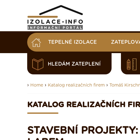
TEPELNÉ IZOLACE
ZATEPLOV
HLEDÁM ZATEPLENÍ
›
›
›
Home
Katalog realizačních firem
Tomáš Kirsch
KATALOG REALIZAČNÍCH FI
STAVEBNÍ PROJEKTY: