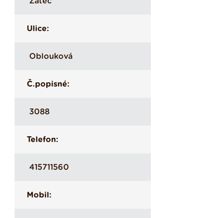
Žatec
Ulice:
Oblouková
Č.popisné:
3088
Telefon:
415711560
Mobil: