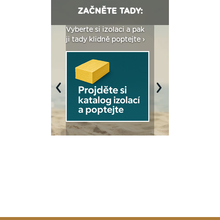
ZAČNĚTE TADY:
: Fasády ETICS a
Vyberte si izolaci a pak
Vytvořte si vizualiz
dstatné v kostce ›
ji tady klidně poptejte ›
fasády ›
Previous
Next