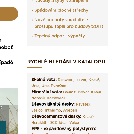
Návody a typy k zateplení
Spádování ploché střechy
Nové hodnoty součinitele
prostupu tepla pro budovy(2011)
Tepelný odpor - výpočty
o
 neboť
RYCHLÉ HLEDÁNÍ V KATALOGU
řípadě
Skelná vata:
Dekwool
,
Isover
,
Knauf
,
Ursa
,
Ursa PureOne
Minerální vata:
Baumit
,
Isover
,
Knauf
Nobasil
,
Rockwool
Dřevovláknité desky
:
Pavatex
,
a
Vyberte si izolaci a pak
Vytvořte si vizualizaci
Není po
Steico
,
Inthermo
,
Agepan
e ›
ji tady klidně poptejte ›
fasády ›
seženem
Dřevocementové desky:
Knauf-
Heraklith
,
DCD Ideal
,
Velox
EPS - expandovaný polystyren: