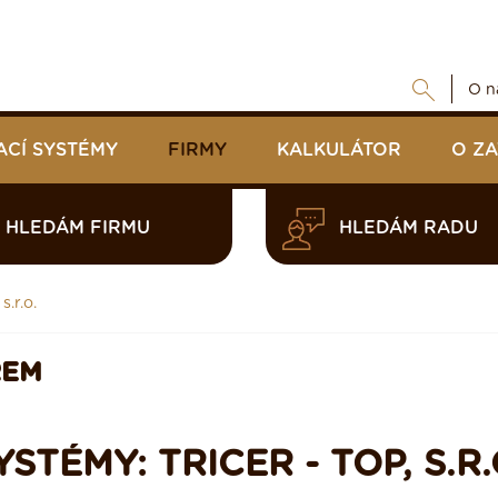
O n
ACÍ SYSTÉMY
FIRMY
KALKULÁTOR
O Z
HLEDÁM FIRMU
HLEDÁM RADU
s.r.o.
REM
TÉMY: TRICER - TOP, S.R.