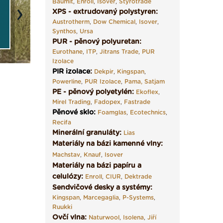
Baumit
,
Enroll
,
Isover
,
Styrotrade
XPS - extrudovaný polystyren:
Next
Austrotherm
,
Dow Chemical
,
Isover
,
Synthos
,
Ursa
PUR - pěnový polyuretan:
Eurothane
,
ITP
,
Jitrans Trade
,
PUR
Izolace
PIR izolace
:
Dekpir
,
Kingspan
,
Powerline
,
PUR Izolace
,
Pama,
Satjam
PE - pěnový polyetylén:
Ekoflex
,
Mirel Trading
,
Fadopex
,
Fastrade
Pěnové sklo
:
Foamglas
,
Ecotechnics
,
Recifa
Minerální granuláty:
Lias
Materiály na bázi kamenné vlny:
Machstav
,
Knauf
,
Isover
Materiály na bázi papíru a
celulózy:
Enroll
,
CIUR
,
Dektrade
Sendvičové desky a systémy:
Kingspan
,
Marcegaglia
,
P-Systems
,
Ruukki
Ovčí vlna:
Naturwool
,
Isolena
,
Jiří