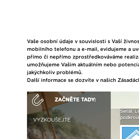
Vaše osobní údaje v souvislosti s Vaší živnos
mobilního telefonu a e-mail, evidujeme a u
přímo či nepřímo zprostředkováváme realiza
umožňujeme Vašim aktuálním nebo potenciál
jakýchkoliv problémů.
Další informace se dozvíte v našich
Zásadác
ZAČNĚTE TADY:
Není polystyren? My ho
Seriál: Letní přehřívání
Polystyr
seženeme! ›
podkroví a vše o něm ›
naplno z
VYZKOUŠEJTE