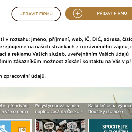
PŘIDAT FIRMU
UPRAVIT FIRMU
tí v rozsahu: jméno, příjmení, web, IČ, DIČ, adresa, čísl
veřejňujeme na našich stránkách z oprávněného zájmu,
ci a reklamu Vašich služeb, uveřejněním Vašich údajů
ním zákazníkům možnost získání kontaktu na Vás v p
h zpracování údajů
.
enová panika
Kalkulačka na výpočet
Seriál: Fasády ETICS 
asáhla Česko ›
tloušťky izolace ›
vše podstatné v kostc