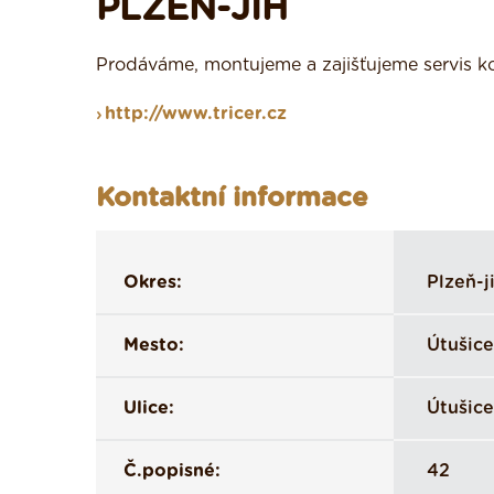
PLZEŇ-JIH
Prodáváme, montujeme a zajišťujeme servis ko
http://www.tricer.cz
Kontaktní informace
Okres:
Plzeň-j
Mesto:
Útušice
Ulice:
Útušice
Č.popisné:
42