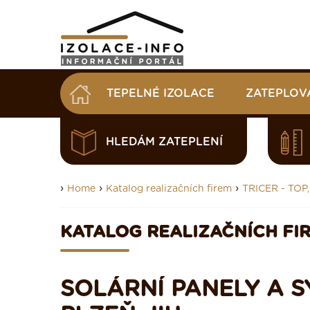
TEPELNÉ IZOLACE
ZATEPLOV
HLEDÁM ZATEPLENÍ
›
›
›
Home
Katalog realizačních firem
TRICER - TOP, 
KATALOG REALIZAČNÍCH FI
SOLÁRNÍ PANELY A SYS