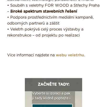
• Souběh s veletrhy FOR WOOD a Střechy Praha
–
široké spektrum stavebních řešení
• Podpora prostřednictvím mediální kampaně,
odborných partnerů a záštit
• Veletrh pokrývá celý proces výstavby a
rekonstrukce – od projektu po realizaci
Více informací najdete na
webu veletrhu.
ZAČNĚTE TADY:
: Fasády ETICS a
Vyberte si izolaci a pak
Vytvořte si vizualiz
dstatné v kostce ›
ji tady klidně poptejte ›
fasády ›