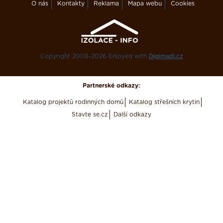
O nás
Kontakty
Reklama
Mapa webu
Cookies
Copyright 2008-2026 Enjoyed with
Digimadi.cz
Partnerské odkazy:
Katalog projektů rodinných domů
Katalog střešních krytin
Stavte se.cz
Další odkazy