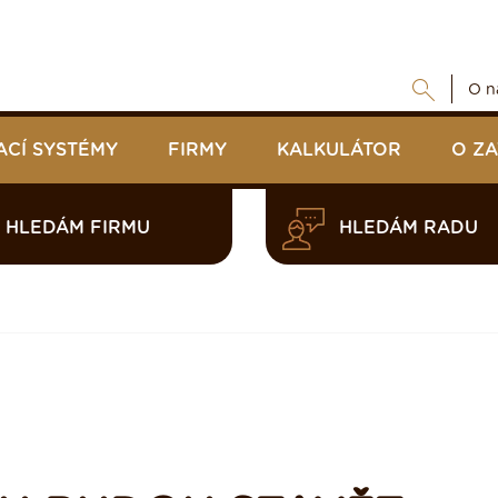
O n
ACÍ SYSTÉMY
FIRMY
KALKULÁTOR
O Z
HLEDÁM FIRMU
HLEDÁM RADU