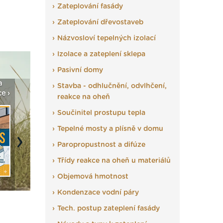
Zateplování fasády
Zateplování dřevostaveb
Názvosloví tepelných izolací
Izolace a zateplení sklepa
Pasivní domy
a
Vyberte si izolaci a pak
Vytvořte si vizualizaci
Není po
Stavba - odhlučnění, odvlhčení,
e ›
ji tady klidně poptejte ›
fasády ›
seženem
reakce na oheň
Součinitel prostupu tepla
Tepelné mosty a plísně v domu
Paropropustnost a difúze
Next
Třídy reakce na oheň u materiálů
Objemová hmotnost
Kondenzace vodní páry
Tech. postup zateplení fasády