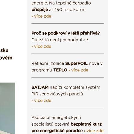
energie. Na tepelné čerpadlo
přispěje
až 150 tisíc korun
› více zde
Proč se podkroví v létě přehřívá?
Důležitá není jen hodnota λ
› více zde
isku
kovém
Reflexní izolace
SuperFOIL
nově v
programu
TEPLO
› více zde
SATJAM
nabízí kompletní systém
PIR sendvičových panelů
› více zde
Asociace energetických
specialistů otevírá
bezplatný kurz
pro energetické poradce
› více zde