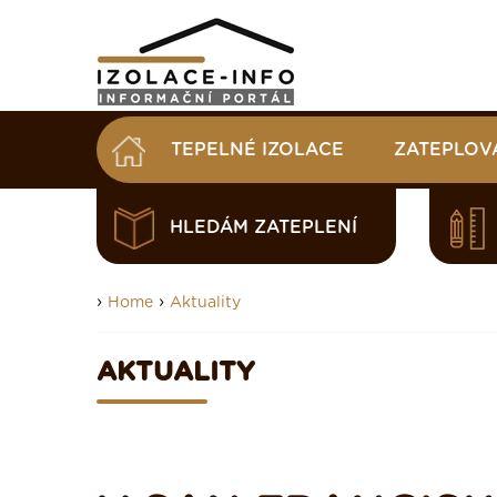
TEPELNÉ IZOLACE
ZATEPLOV
HLEDÁM ZATEPLENÍ
›
›
Home
Aktuality
AKTUALITY