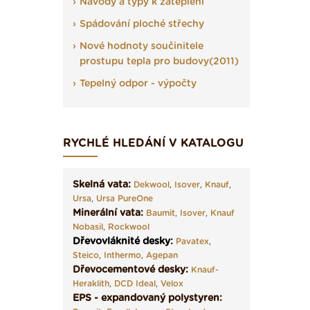
Návody a typy k zateplení
Spádování ploché střechy
Nové hodnoty součinitele
prostupu tepla pro budovy(2011)
Tepelný odpor - výpočty
RYCHLÉ HLEDÁNÍ V KATALOGU
Skelná vata:
Dekwool
,
Isover
,
Knauf
,
Ursa
,
Ursa PureOne
Minerální vata:
Baumit
,
Isover
,
Knauf
Nobasil
,
Rockwool
Dřevovláknité desky
:
Pavatex
,
Steico
,
Inthermo
,
Agepan
Dřevocementové desky:
Knauf-
Heraklith
,
DCD Ideal
,
Velox
EPS - expandovaný polystyren: