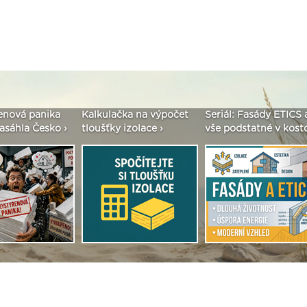
enová panika
Kalkulačka na výpočet
Seriál: Fasády ETICS 
asáhla Česko ›
tloušťky izolace ›
vše podstatné v kostc