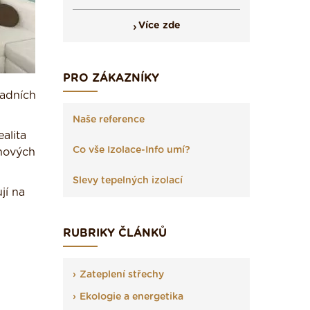
Více zde
PRO ZÁKAZNÍKY
radních
Naše reference
alita
Co vše Izolace-Info umí?
 nových
Slevy tepelných izolací
jí na
RUBRIKY ČLÁNKŮ
Zateplení střechy
Ekologie a energetika