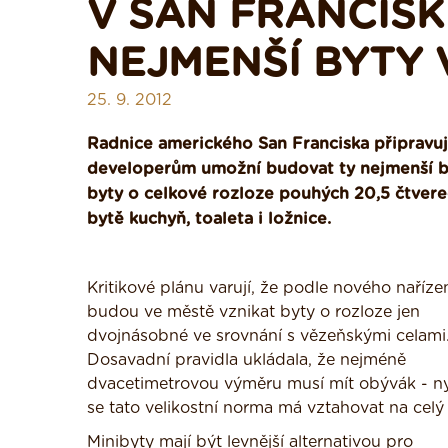
V SAN FRANCIS
NEJMENŠÍ BYTY 
25. 9. 2012
Radnice amerického San Franciska připravu
developerům umožní budovat ty nejmenší byt
byty o celkové rozloze pouhých 20,5 čtvere
bytě kuchyň, toaleta i ložnice.
Kritikové plánu varují, že podle nového naříze
budou ve městě vznikat byty o rozloze jen
dvojnásobné ve srovnání s vězeňskými celami
Dosavadní pravidla ukládala, že nejméně
dvacetimetrovou výměru musí mít obývák - n
se tato velikostní norma má vztahovat na celý 
Minibyty mají být levnější alternativou pro