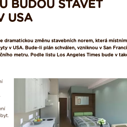
KU BUDOU STAVĚT
V USA
je dramatickou změnu stavebních norem, která místním
y v USA. Bude-li plán schválen, vzniknou v San Franc
čního metru. Podle listu Los Angeles Times bude v ta
ní
.
yní
byt.