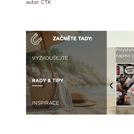
autor: ČTK
ZAČNĚTE TADY:
Není polystyren? My ho
Seriál: Letní přehřívání
Polystyr
seženeme! ›
podkroví a vše o něm ›
naplno z
VYZKOUŠEJTE
RADY & TIPY
Previous
INSPIRACE