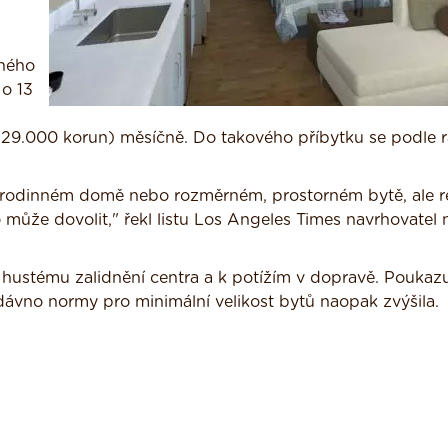
ného
 o 13
 29.000 korun) měsíčně. Do takového příbytku se podle 
 rodinném domě nebo rozměrném, prostorném bytě, ale re
 může dovolit," řekl listu Los Angeles Times navrhovatel
 hustému zalidnění centra a k potížím v dopravě. Poukazu
dávno normy pro minimální velikost bytů naopak zvýšila.