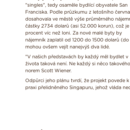
"singles", tedy osaměle bydlící obyvatele San
Franciska. Podle průzkumu z letošního června
dosahovala ve městě výše průměrného nájem
částky 2734 dolarů (asi 52.000 korun), což je
procent víc než loni. Za nové malé byty by
nájemník zaplatil od 1200 do 1500 dolarů (do
mohou ovšem vejít nanejvýš dva lidé.
"V našich představách by každý měl bydlet v
života taková není. Ne každý si něco takového
norem Scott Wiener.
Odpůrci jeho plánu tvrdí, že projekt povede k
praxi přelidněného Singapuru, jehož vláda ne