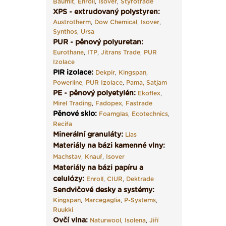
Baumit
,
Enroll
,
Isover
,
Styrotrade
XPS - extrudovaný polystyren:
Austrotherm
,
Dow Chemical
,
Isover
,
Synthos
,
Ursa
PUR - pěnový polyuretan:
Eurothane
,
ITP
,
Jitrans Trade
,
PUR
Izolace
PIR izolace
:
Dekpir
,
Kingspan
,
Powerline
,
PUR Izolace
,
Pama,
Satjam
PE - pěnový polyetylén:
Ekoflex
,
Mirel Trading
,
Fadopex
,
Fastrade
Pěnové sklo
:
Foamglas
,
Ecotechnics
,
Recifa
Minerální granuláty:
Lias
Materiály na bázi kamenné vlny:
Machstav
,
Knauf
,
Isover
Materiály na bázi papíru a
celulózy:
Enroll
,
CIUR
,
Dektrade
Sendvičové desky a systémy:
Kingspan
,
Marcegaglia
,
P-Systems
,
Ruukki
Ovčí vlna:
Naturwool
,
Isolena
,
Jiří