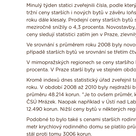
Minulý týden statici zveřejnili čísla, podle kter
tržní ceny starších i nových bytů v závěru loň
roku dále klesaly. Prodejní ceny starších bytů 
meziročně snížily o 4,3 procenta. Novostavby, 
ceny sledují statistici zatím jen v Praze, zlevni
Ve srovnání s průměrem roku 2008 byly novost
případě starších bytů ve srovnání se třetím čt
V mimopražských regionech se ceny staršího by
procenta. V Praze starší byty ve stejném obdo
Kromě indexů dnes statistický úřad zveřejnil 
roku. V období 2008 až 2010 byly nejdražší by
průměru 48.214 korun. "Je to ovšem průměr, k
ČSÚ Mrázek. Naopak například v Ústí nad Labem
12.490 korun. Nižší ceny bytů v některých re
Podobné to bylo také s cenami starších rodin
metr krychlový rodinného domu se platilo p
stál proti tomu 3006 korun.