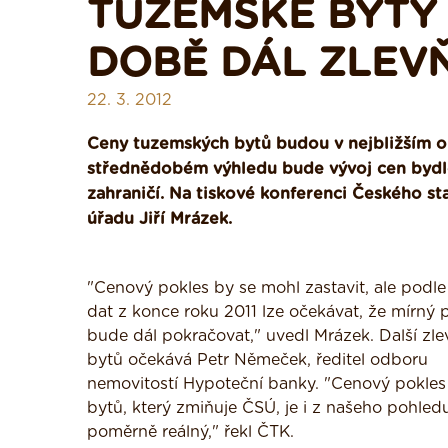
TUZEMSKÉ BYTY 
DOBĚ DÁL ZLEV
22. 3. 2012
Ceny tuzemských bytů budou v nejbližším 
střednědobém výhledu bude vývoj cen bydle
zahraničí. Na tiskové konferenci Českého sta
úřadu Jiří Mrázek.
"Cenový pokles by se mohl zastavit, ale podle
dat z konce roku 2011 lze očekávat, že mírný 
bude dál pokračovat," uvedl Mrázek. Další zle
bytů očekává Petr Němeček, ředitel odboru
nemovitostí Hypoteční banky. "Cenový pokles
bytů, který zmiňuje ČSÚ, je i z našeho pohled
poměrně reálný," řekl ČTK.