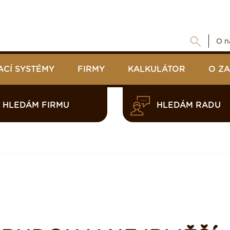
O n
ACÍ SYSTÉMY
FIRMY
KALKULÁTOR
O Z
HLEDÁM FIRMU
HLEDÁM RADU