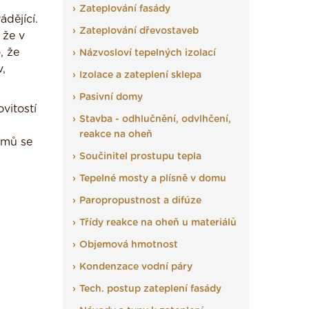
Zateplování fasády
dějící.
Zateplování dřevostaveb
 že v
, že
Názvosloví tepelných izolací
v,
Izolace a zateplení sklepa
Pasivní domy
vitostí
Stavba - odhlučnění, odvlhčení,
reakce na oheň
omů se
Součinitel prostupu tepla
Tepelné mosty a plísně v domu
Paropropustnost a difúze
Třídy reakce na oheň u materiálů
Objemová hmotnost
Kondenzace vodní páry
Tech. postup zateplení fasády