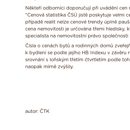
Někteří odborníci doporučují při uvádění cen
"Cenová statistika ČSÚ jistě poskytuje velm
případě realit nelze cenové trendy úplně pauša
cena nemovitosti je určována třemi hledisky, kte
specialista na nemovitostní právo společnost
Čísla o cenách bytů a rodinných domů zveřej
k bydlení se podle jejího HB Indexu v závěru r
srovnání s loňským třetím čtvrtletím podle to
naopak mírně zvýšily.
autor: ČTK