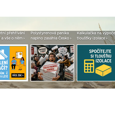
etní přehřívání
Polystyrenová panika
Kalkulačka na výpoče
 a vše o něm ›
naplno zasáhla Česko ›
tloušťky izolace ›