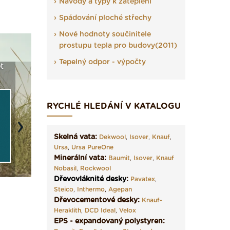
Návody a typy k zateplení
Spádování ploché střechy
Nové hodnoty součinitele
prostupu tepla pro budovy(2011)
Tepelný odpor - výpočty
t
Seriál: Fasády ETICS a
Vyberte si izolaci a pak
Vytvořte
vše podstatné v kostce ›
ji tady klidně poptejte ›
fasády ›
RYCHLÉ HLEDÁNÍ V KATALOGU
Next
Skelná vata:
Dekwool
,
Isover
,
Knauf
,
Ursa
,
Ursa PureOne
Minerální vata:
Baumit
,
Isover
,
Knauf
Nobasil
,
Rockwool
Dřevovláknité desky
:
Pavatex
,
Steico
,
Inthermo
,
Agepan
Dřevocementové desky:
Knauf-
Heraklith
,
DCD Ideal
,
Velox
EPS - expandovaný polystyren: