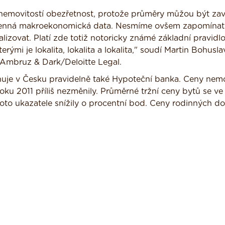
 nemovitostí obezřetnost, protože průměry můžou být zavá
i cenná makroekonomická data. Nesmíme ovšem zapomínat
lizovat. Platí zde totiž notoricky známé základní pravidlo
rými je lokalita, lokalita a lokalita," soudí Martin Bohusla
i Ambruz & Dark/Deloitte Legal.
ňuje v Česku pravidelně také Hypoteční banka. Ceny nemo
oku 2011 příliš nezměnily. Průměrné tržní ceny bytů se ve
hoto ukazatele snížily o procentní bod. Ceny rodinných d