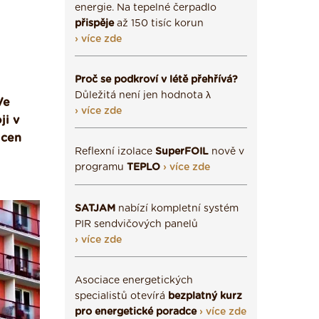
energie. Na tepelné čerpadlo
přispěje
až 150 tisíc korun
› více zde
Proč se podkroví v létě přehřívá?
Důležitá není jen hodnota λ
Ve
› více zde
ji v
 cen
Reflexní izolace
SuperFOIL
nově v
programu
TEPLO
› více zde
SATJAM
nabízí kompletní systém
PIR sendvičových panelů
› více zde
Asociace energetických
specialistů otevírá
bezplatný kurz
pro energetické poradce
› více zde