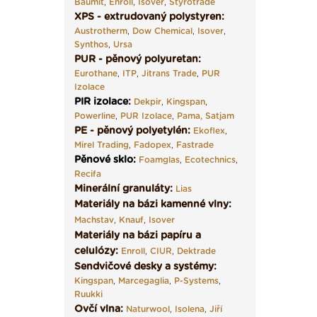
Baumit
,
Enroll
,
Isover
,
Styrotrade
XPS - extrudovaný polystyren:
Austrotherm
,
Dow Chemical
,
Isover
,
Synthos
,
Ursa
PUR - pěnový polyuretan:
Eurothane
,
ITP
,
Jitrans Trade
,
PUR
Izolace
PIR izolace
:
Dekpir
,
Kingspan
,
Powerline
,
PUR Izolace
,
Pama,
Satjam
PE - pěnový polyetylén:
Ekoflex
,
Mirel Trading
,
Fadopex
,
Fastrade
Pěnové sklo
:
Foamglas
,
Ecotechnics
,
Recifa
Minerální granuláty:
Lias
Materiály na bázi kamenné vlny:
Machstav
,
Knauf
,
Isover
Materiály na bázi papíru a
celulózy:
Enroll
,
CIUR
,
Dektrade
Sendvičové desky a systémy:
Kingspan
,
Marcegaglia
,
P-Systems
,
Ruukki
Ovčí vlna:
Naturwool
,
Isolena
,
Jiří