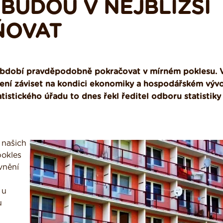
BUDOU V NEJBLIŽŠÍ
ŇOVAT
období pravděpodobně pokračovat v mírném poklesu. 
ní záviset na kondici ekonomiky a hospodářském vývo
tistického úřadu to dnes řekl ředitel odboru statistiky
 našich
pokles
vnění
 u
u