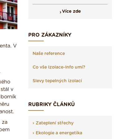
Více zde
PRO ZÁKAZNÍKY
enta. V
Naše reference
Co vše Izolace-Info umí?
.
Slevy tepelných izolací
ského
stál v
dborník
měru
RUBRIKY ČLÁNKŮ
anost.
 za
Zateplení střechy
abem
Ekologie a energetika