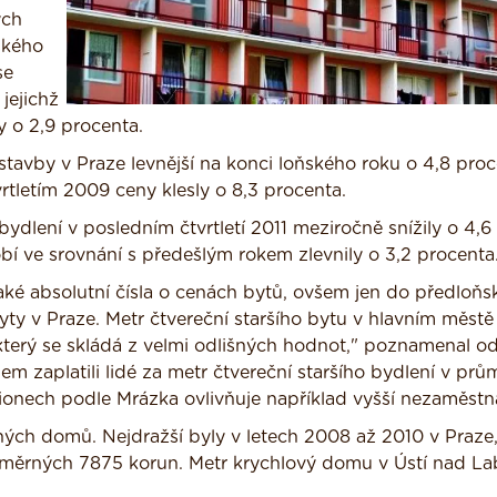
ých
ského
se
jejichž
ly o 2,9 procenta.
avby v Praze levnější na konci loňského roku o 4,8 proc
vrtletím 2009 ceny klesly o 8,3 procenta.
dlení v posledním čtvrtletí 2011 meziročně snížily o 4,6
bí ve srovnání s předešlým rokem zlevnily o 3,2 procenta
také absolutní čísla o cenách bytů, ovšem jen do předloň
ty v Praze. Metr čtvereční staršího bytu v hlavním městě 
terý se skládá z velmi odlišných hodnot," poznamenal o
 zaplatili lidé za metr čtvereční staršího bydlení v prů
gionech podle Mrázka ovlivňuje například vyšší nezaměstn
ných domů. Nejdražší byly v letech 2008 až 2010 v Praze,
růměrných 7875 korun. Metr krychlový domu v Ústí nad L