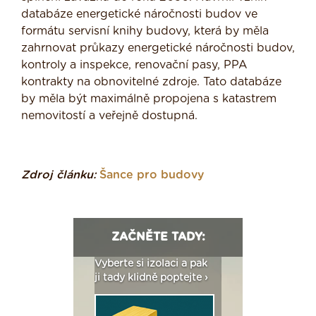
databáze energetické náročnosti budov ve
formátu servisní knihy budovy, která by měla
zahrnovat průkazy energetické náročnosti budov,
kontroly a inspekce, renovační pasy, PPA
kontrakty na obnovitelné zdroje. Tato databáze
by měla být maximálně propojena s katastrem
nemovitostí a veřejně dostupná.
Zdroj článku:
Šance pro budovy
ZAČNĚTE TADY:
: Fasády ETICS a
Vyberte si izolaci a pak
Vytvořte si vizualiz
dstatné v kostce ›
ji tady klidně poptejte ›
fasády ›