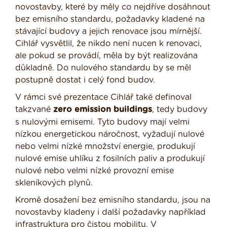
novostavby, které by měly co nejdříve dosáhnout
bez emisního standardu, požadavky kladené na
stávající budovy a jejich renovace jsou mírnější.
Cihlář vysvětlil, že nikdo není nucen k renovaci,
ale pokud se provádí, měla by být realizována
důkladně. Do nulového standardu by se měl
postupně dostat i celý fond budov.
V rámci své prezentace Cihlář také definoval
takzvané
zero emission buildings
, tedy budovy
s nulovými emisemi. Tyto budovy mají velmi
nízkou energetickou náročnost, vyžadují nulové
nebo velmi nízké množství energie, produkují
nulové emise uhlíku z fosilních paliv a produkují
nulové nebo velmi nízké provozní emise
skleníkových plynů.
Kromě dosažení bez emisního standardu, jsou na
novostavby kladeny i další požadavky například
infrastruktura pro čistou mobilitu. V