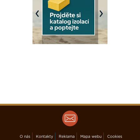
Previous
Next
O nás
Kontakty
Reklama
Mapa webu
Cookies