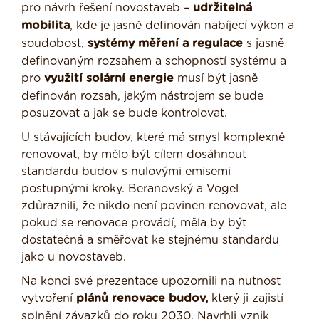
pro návrh řešení novostaveb –
udržitelná
mobilita
, kde je jasně definován nabíjecí výkon a
soudobost,
systémy měření a regulace
s jasně
definovaným rozsahem a schopností systému a
pro
využití solární energie
musí být jasně
definován rozsah, jakým nástrojem se bude
posuzovat a jak se bude kontrolovat.
U stávajících budov, které má smysl komplexně
renovovat, by mělo být cílem dosáhnout
standardu budov s nulovými emisemi
postupnými kroky. Beranovský a Vogel
zdůraznili, že nikdo není povinen renovovat, ale
pokud se renovace provádí, měla by být
dostatečná a směřovat ke stejnému standardu
jako u novostaveb.
Na konci své prezentace upozornili na nutnost
vytvoření
plánů renovace budov,
který ji zajistí
splnění závazků do roku 2030. Navrhli vznik