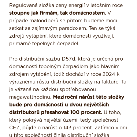
Regulovaná složka ceny energií v letošním roce
stoupne jak firmám, tak domácnostem.
V
případě maloodběrů se přitom budeme moci
setkat se zajímavým paradoxem. Ten se týká
zdrojů vytápění, které domácnosti využívají,
primárně tepelných čerpadel.
Pro distribuční sazbu D57d, která je určená pro
domácnosti tepelným čerpadlem jako hlavním
zdrojem vytápění, totiž dochází v roce 2024 k
výraznému růstu distribuční složky na faktuře. Ta
je vázaná na každou spotřebovanou
megawatthodinu.
Meziroční nárůst této složky
bude pro domácnosti u dvou největších
distributorů přesahovat 100 procent.
U toho,
který pokrývá největší území, tedy společnosti
ČEZ, půjde o nárůst o 143 procent. Zatímco vloni
u této společnosti činila distribuční složka