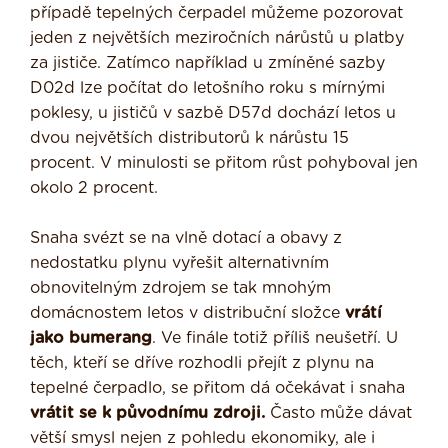
případě tepelných čerpadel můžeme pozorovat
jeden z největších meziročních nárůstů u platby
za jističe. Zatímco například u zmíněné sazby
D02d lze počítat do letošního roku s mírnými
poklesy, u jističů v sazbě D57d dochází letos u
dvou největších distributorů k nárůstu 15
procent. V minulosti se přitom růst pohyboval jen
okolo 2 procent.
Snaha svézt se na vlně dotací a obavy z
nedostatku plynu vyřešit alternativním
obnovitelným zdrojem se tak mnohým
domácnostem letos v distribuční složce
vrátí
jako bumerang
. Ve finále totiž příliš neušetří. U
těch, kteří se dříve rozhodli přejít z plynu na
tepelné čerpadlo, se přitom dá očekávat i snaha
vrátit se k původnímu zdroji.
Často může dávat
větší smysl nejen z pohledu ekonomiky, ale i