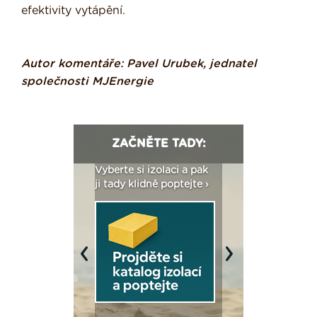
efektivity vytápění.
Autor komentáře: Pavel Urubek, jednatel
společnosti MJEnergie
ZAČNĚTE TADY:
: Fasády ETICS a
Vyberte si izolaci a pak
Vytvořte si vizualiz
dstatné v kostce ›
ji tady klidně poptejte ›
fasády ›
Previous
Next