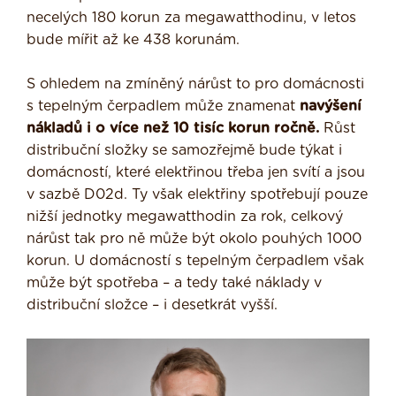
necelých 180 korun za megawatthodinu, v letos
bude mířit až ke 438 korunám.
S ohledem na zmíněný nárůst to pro domácnosti
s tepelným čerpadlem může znamenat
navýšení
nákladů i o více než 10 tisíc korun ročně.
Růst
distribuční složky se samozřejmě bude týkat i
domácností, které elektřinou třeba jen svítí a jsou
v sazbě D02d. Ty však elektřiny spotřebují pouze
nižší jednotky megawatthodin za rok, celkový
nárůst tak pro ně může být okolo pouhých 1000
korun. U domácností s tepelným čerpadlem však
může být spotřeba – a tedy také náklady v
distribuční složce – i desetkrát vyšší.