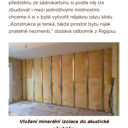
předstěnu ze sádrokartonu si podle něj lze
zbudovat i mezi jednotlivými místnostmi,
chceme-li si v bytě vytvořit nějakou oázu klidu.
„Konstrukce je tenká, takže prostor bytu nijak
znatelně nezmenší,“ dodává odborník z Rigipsu.
Vložení minerální izolace do akustické