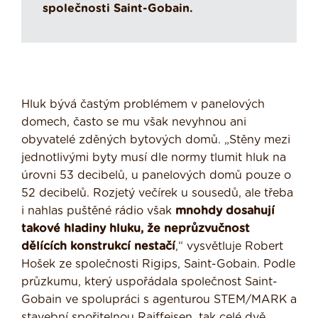
společnosti Saint-Gobain.
Hluk bývá častým problémem v panelových
domech, často se mu však nevyhnou ani
obyvatelé zděných bytových domů. „Stěny mezi
jednotlivými byty musí dle normy tlumit hluk na
úrovni 53 decibelů, u panelových domů pouze o
52 decibelů. Rozjetý večírek u sousedů, ale třeba
i nahlas puštěné rádio však
mnohdy dosahují
takové hladiny hluku, že neprůzvučnost
dělících konstrukcí nestačí
,“ vysvětluje Robert
Hošek ze společnosti Rigips, Saint-Gobain. Podle
průzkumu, který uspořádala společnost Saint-
Gobain ve spolupráci s agenturou STEM/MARK a
stavební spořitelnou Raiffeisen, tak celé dvě