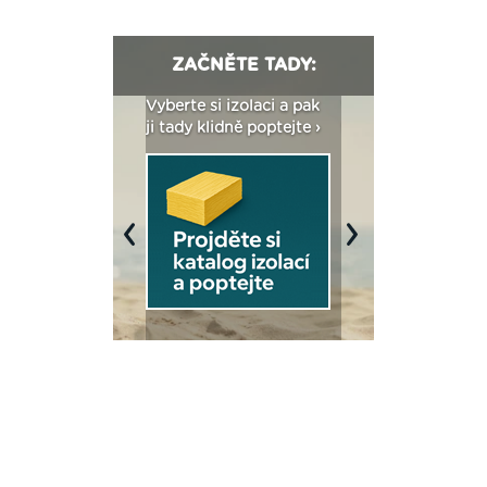
ZAČNĚTE TADY:
: Fasády ETICS a
Vyberte si izolaci a pak
Vytvořte si vizualiz
dstatné v kostce ›
ji tady klidně poptejte ›
fasády ›
Previous
Next