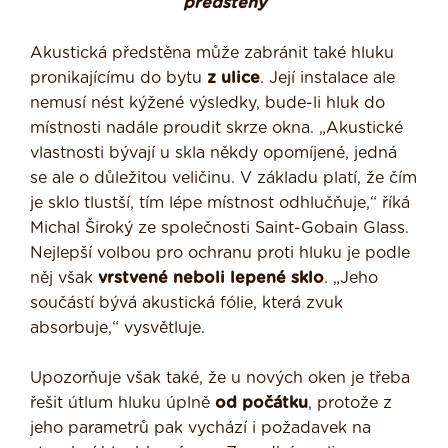
předstěny
Akustická předstěna může zabránit také hluku
pronikajícímu do bytu
z ulice
. Její instalace ale
nemusí nést kýžené výsledky, bude-li hluk do
místnosti nadále proudit skrze okna. „Akustické
vlastnosti bývají u skla někdy opomíjené, jedná
se ale o důležitou veličinu. V základu platí, že čím
je sklo tlustší, tím lépe místnost odhlučňuje,“ říká
Michal Široký ze společnosti Saint-Gobain Glass.
Nejlepší volbou pro ochranu proti hluku je podle
něj však
vrstvené neboli lepené sklo
. „Jeho
součástí bývá akustická fólie, která zvuk
absorbuje,“ vysvětluje.
Upozorňuje však také, že u nových oken je třeba
řešit útlum hluku úplně
od počátku
, protože z
jeho parametrů pak vychází i požadavek na