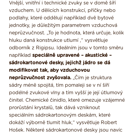
Vnější, vnitřní i technické zvuky se v domě šíří
vzduchem. U dělicích konstrukcí, příčky nebo
podlahy, které oddělují například dvě bytové
jednotky, je důležitým parametrem vzduchová
neprůzvučnost. „To je hodnota, která určuje, kolik
hluku daná konstrukce utlumí ,“ vysvětluje
odborník z Rigipsu. Ideálním jsou v tomto směru
například
speciálně upravené – akustické –
sádrokartonové desky, jejichž jádro se dá
modifikovat tak, aby vzduchovou
neprůzvučnost zvyšovala.
„Čím je struktura
sádry méně spojitá, tím pomaleji se v ní šíří
podélné zvukové vlny a tím vyšší je její útlumový
činitel. Chemické činidlo, které omezuje vzájemné
prorůstání krystalů, tak dává vzniknout
speciálním sádrokartonovým deskám, které
dokáží výborně tlumit hluk,“ vysvětluje Robert
Hošek. Některé sádrokartonové desky jsou navíc