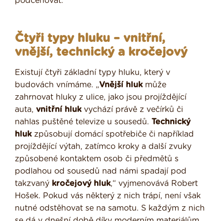
podceňovat.
Čtyři typy hluku – vnitřní,
vnější, technický a kročejový
Existují čtyři základní typy hluku, který v
budovách vnímáme. „
Vnější hluk
může
zahrnovat hluky z ulice, jako jsou projíždějící
auta,
vnitřní hluk
vychází právě z večírků či
nahlas puštěné televize u sousedů.
Technický
hluk
způsobují domácí spotřebiče či například
projíždějící výtah, zatímco kroky a další zvuky
způsobené kontaktem osob či předmětů s
podlahou od sousedů nad námi spadají pod
takzvaný
kročejový hluk
,“ vyjmenovává Robert
Hošek. Pokud vás některý z nich trápí, není však
nutné odstěhovat se na samotu. S každým z nich
se dá v dnešní době díky moderním materiálům