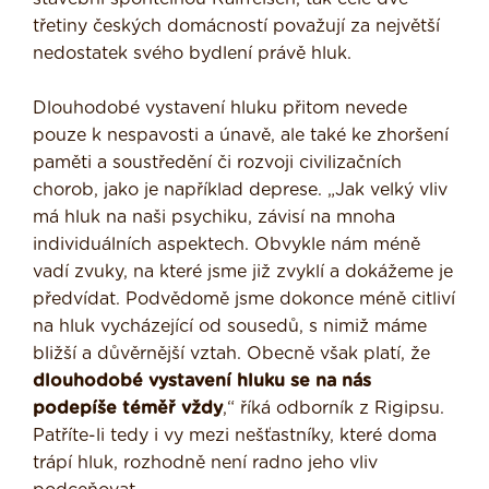
třetiny českých domácností považují za největší
nedostatek svého bydlení právě hluk.
Dlouhodobé vystavení hluku přitom nevede
pouze k nespavosti a únavě, ale také ke zhoršení
paměti a soustředění či rozvoji civilizačních
chorob, jako je například deprese. „Jak velký vliv
má hluk na naši psychiku, závisí na mnoha
individuálních aspektech. Obvykle nám méně
vadí zvuky, na které jsme již zvyklí a dokážeme je
předvídat. Podvědomě jsme dokonce méně citliví
na hluk vycházející od sousedů, s nimiž máme
bližší a důvěrnější vztah. Obecně však platí, že
dlouhodobé vystavení hluku se na nás
podepíše téměř vždy
,“ říká odborník z Rigipsu.
Patříte-li tedy i vy mezi nešťastníky, které doma
trápí hluk, rozhodně není radno jeho vliv