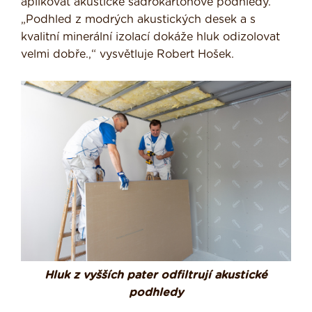
aplikovat akustické sádrokartonové podhledy.
„Podhled z modrých akustických desek a s
kvalitní minerální izolací dokáže hluk odizolovat
velmi dobře.,“ vysvětluje Robert Hošek.
Hluk z vyšších pater odfiltrují akustické
podhledy