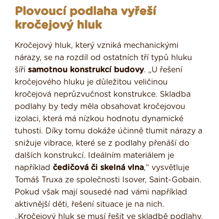
Plovoucí podlaha vyřeší
kročejový hluk
Kročejový hluk, který vzniká mechanickými
nárazy, se na rozdíl od ostatních tří typů hluku
šíří
samotnou konstrukcí budovy
. „U řešení
kročejového hluku je důležitou veličinou
kročejová neprůzvučnost konstrukce. Skladba
podlahy by tedy měla obsahovat kročejovou
izolaci, která má nízkou hodnotu dynamické
tuhosti. Díky tomu dokáže účinně tlumit nárazy a
snižuje vibrace, které se z podlahy přenáší do
dalších konstrukcí. Ideálním materiálem je
například
čedičová či skelná vlna
,“ vysvětluje
Tomáš Truxa ze společnosti Isover, Saint-Gobain.
Pokud však mají sousedé nad vámi například
aktivnější děti, řešení situace je na nich.
„Kročejový hluk se musí řešit ve skladbě podlahy,