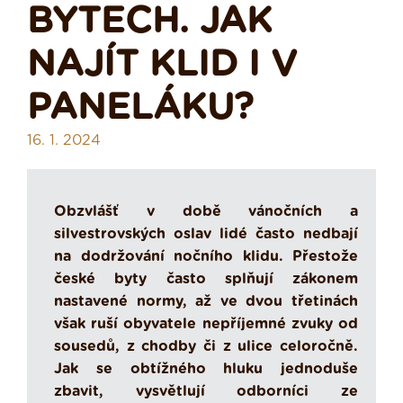
BYTECH. JAK
NAJÍT KLID I V
PANELÁKU?
16. 1. 2024
Obzvlášť v době vánočních a
silvestrovských oslav lidé často nedbají
na dodržování nočního klidu. Přestože
české byty často splňují zákonem
nastavené normy, až ve dvou třetinách
však ruší obyvatele nepříjemné zvuky od
sousedů, z chodby či z ulice celoročně.
Jak se obtížného hluku jednoduše
zbavit, vysvětlují odborníci ze