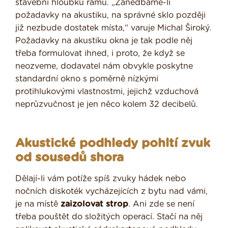
stavební hloubku rámu. „Zanedbáme-li
požadavky na akustiku, na správné sklo později
již nezbude dostatek místa,“ varuje Michal Široký.
Požadavky na akustiku okna je tak podle něj
třeba formulovat ihned, i proto, že když se
neozveme, dodavatel nám obvykle poskytne
standardní okno s poměrně nízkými
protihlukovými vlastnostmi, jejichž vzduchová
neprůzvučnost je jen něco kolem 32 decibelů.
Akustické podhledy pohltí zvuk
od sousedů shora
Dělají-li vám potíže spíš zvuky hádek nebo
nočních diskoték vycházejících z bytu nad vámi,
je na místě
zaizolovat strop
. Ani zde se není
třeba pouštět do složitých operací. Stačí na něj