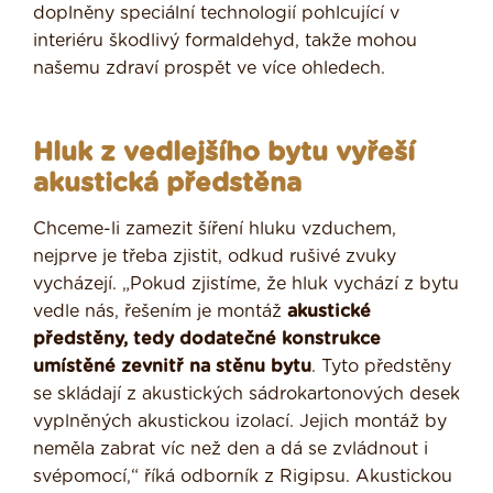
doplněny speciální technologií pohlcující v
interiéru škodlivý formaldehyd, takže mohou
našemu zdraví prospět ve více ohledech.
Hluk z vedlejšího bytu vyřeší
akustická předstěna
Chceme-li zamezit šíření hluku vzduchem,
nejprve je třeba zjistit, odkud rušivé zvuky
vycházejí. „Pokud zjistíme, že hluk vychází z bytu
vedle nás, řešením je montáž
akustické
předstěny, tedy dodatečné konstrukce
umístěné zevnitř na stěnu bytu
. Tyto předstěny
se skládají z akustických sádrokartonových desek
vyplněných akustickou izolací. Jejich montáž by
neměla zabrat víc než den a dá se zvládnout i
svépomocí,“ říká odborník z Rigipsu. Akustickou