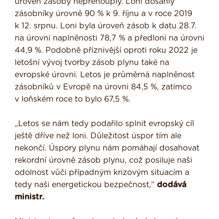
úroveň zásoby nepřehouply. Loni dosáhly
zásobníky úrovně 90 % k 9. říjnu a v roce 2019
k 12. srpnu. Loni byla úroveň zásob k datu 28.7.
na úrovni naplněnosti 78,7 % a předloni na úrovni
44,9 %. Podobně příznivější oproti roku 2022 je
letošní vývoj tvorby zásob plynu také na
evropské úrovni. Letos je průměrná naplněnost
zásobníků v Evropě na úrovni 84,5 %, zatímco
v loňském roce to bylo 67,5 %.
„Letos se nám tedy podařilo splnit evropský cíl
ještě dříve než loni. Důležitost úspor tím ale
nekončí. Úspory plynu nám pomáhají dosahovat
rekordní úrovně zásob plynu, což posiluje naši
odolnost vůči případným krizovým situacím a
tedy naši energetickou bezpečnost,“
dodává
ministr.