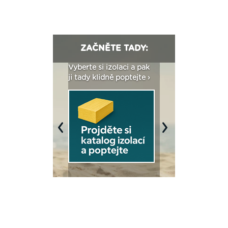
ZAČNĚTE TADY:
: Fasády ETICS a
Vyberte si izolaci a pak
Vytvořte si vizualiz
dstatné v kostce ›
ji tady klidně poptejte ›
fasády ›
Previous
Next