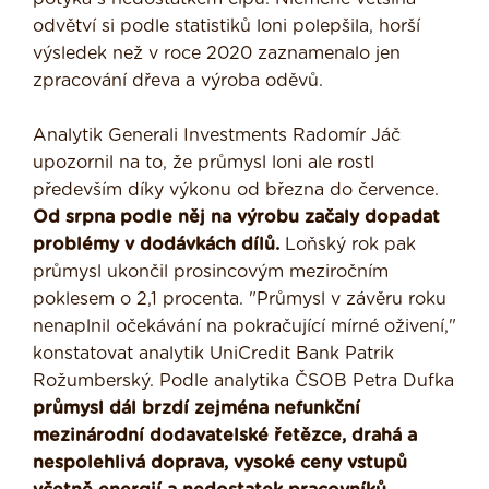
odvětví si podle statistiků loni polepšila, horší
výsledek než v roce 2020 zaznamenalo jen
zpracování dřeva a výroba oděvů.
Analytik Generali Investments Radomír Jáč
upozornil na to, že průmysl loni ale rostl
především díky výkonu od března do července.
Od srpna podle něj na výrobu začaly dopadat
problémy v dodávkách dílů.
Loňský rok pak
průmysl ukončil prosincovým meziročním
poklesem o 2,1 procenta. "Průmysl v závěru roku
nenaplnil očekávání na pokračující mírné oživení,"
konstatovat analytik UniCredit Bank Patrik
Rožumberský. Podle analytika ČSOB Petra Dufka
průmysl dál brzdí zejména nefunkční
mezinárodní dodavatelské řetězce, drahá a
nespolehlivá doprava, vysoké ceny vstupů