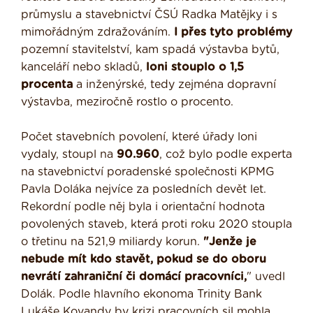
průmyslu a stavebnictví ČSÚ Radka Matějky i s
mimořádným zdražováním.
I přes tyto problémy
pozemní stavitelství, kam spadá výstavba bytů,
kanceláří nebo skladů,
loni stouplo o 1,5
procenta
a inženýrské, tedy zejména dopravní
výstavba, meziročně rostlo o procento.
Počet stavebních povolení, které úřady loni
vydaly, stoupl na
90.960
, což bylo podle experta
na stavebnictví poradenské společnosti KPMG
Pavla Doláka nejvíce za posledních devět let.
Rekordní podle něj byla i orientační hodnota
povolených staveb, která proti roku 2020 stoupla
o třetinu na 521,9 miliardy korun.
"Jenže je
nebude mít kdo stavět, pokud se do oboru
nevrátí zahraniční či domácí pracovníci,
" uvedl
Dolák. Podle hlavního ekonoma Trinity Bank
Lukáše Kovandy by krizi pracovních sil mohla