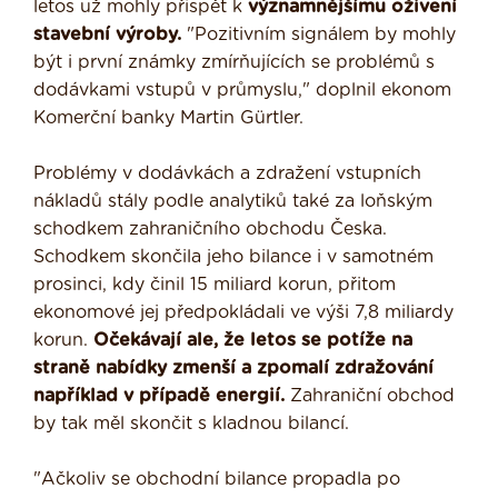
letos už mohly přispět k
významnějšímu oživení
stavební výroby.
"Pozitivním signálem by mohly
být i první známky zmírňujících se problémů s
dodávkami vstupů v průmyslu," doplnil ekonom
Komerční banky Martin Gürtler.
Problémy v dodávkách a zdražení vstupních
nákladů stály podle analytiků také za loňským
schodkem zahraničního obchodu Česka.
Schodkem skončila jeho bilance i v samotném
prosinci, kdy činil 15 miliard korun, přitom
ekonomové jej předpokládali ve výši 7,8 miliardy
korun.
Očekávají ale, že letos se potíže na
straně nabídky zmenší a zpomalí zdražování
například v případě energií.
Zahraniční obchod
by tak měl skončit s kladnou bilancí.
"Ačkoliv se obchodní bilance propadla po