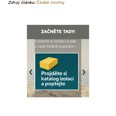
Zdroj článku:
České noviny
ZAČNĚTE TADY:
: Fasády ETICS a
Vyberte si izolaci a pak
Vytvořte si vizualiz
dstatné v kostce ›
ji tady klidně poptejte ›
fasády ›
Previous
Next