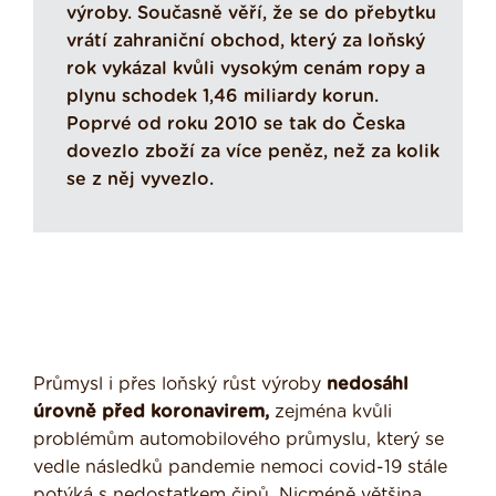
výroby. Současně věří, že se do přebytku
vrátí zahraniční obchod, který za loňský
rok vykázal kvůli vysokým cenám ropy a
plynu schodek 1,46 miliardy korun.
Poprvé od roku 2010 se tak do Česka
dovezlo zboží za více peněz, než za kolik
se z něj vyvezlo.
Průmysl i přes loňský růst výroby
nedosáhl
úrovně před koronavirem,
zejména kvůli
problémům automobilového průmyslu, který se
vedle následků pandemie nemoci covid-19 stále
potýká s nedostatkem čipů. Nicméně většina