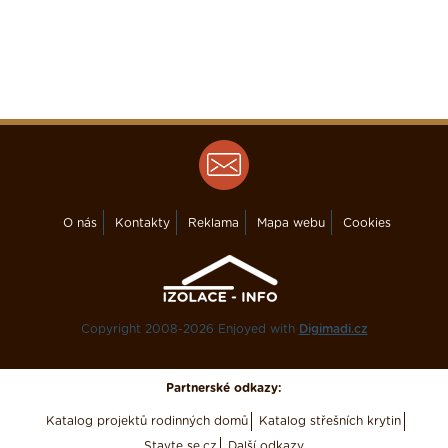
O nás
Kontakty
Reklama
Mapa webu
Cookies
Copyright 2008-2026 Enjoyed with
Digimadi.cz
Partnerské odkazy:
Katalog projektů rodinných domů
Katalog střešních krytin
Stavte se.cz
Další odkazy