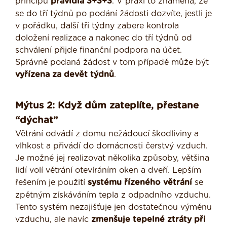
principu
pravidla 3+3+3
. V praxi to znamená, že
se do tří týdnů po podání žádosti dozvíte, jestli je
v pořádku, další tři týdny zabere kontrola
doložení realizace a nakonec do tří týdnů od
schválení přijde finanční podpora na účet.
Správně podaná žádost v tom případě může být
vyřízena za devět týdnů
.
Mýtus 2: Když dům zateplíte, přestane
“dýchat”
Větrání odvádí z domu nežádoucí škodliviny a
vlhkost a přivádí do domácnosti čerstvý vzduch.
Je možné jej realizovat několika způsoby, většina
lidí volí větrání otevíráním oken a dveří. Lepším
řešením je použití
systému řízeného větrání
se
zpětným získáváním tepla z odpadního vzduchu.
Tento systém nezajišťuje jen dostatečnou výměnu
vzduchu, ale navíc
zmenšuje tepelné ztráty při