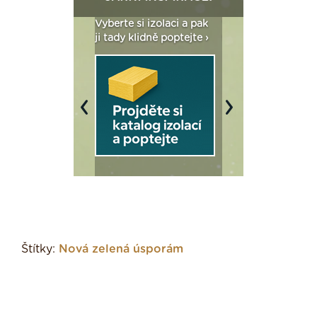
: Fasády ETICS a
Vyberte si izolaci a pak
Vytvořte si vizualiz
dstatné v kostce ›
ji tady klidně poptejte ›
fasády ›
Previous
Next
Štítky:
Nová zelená úsporám