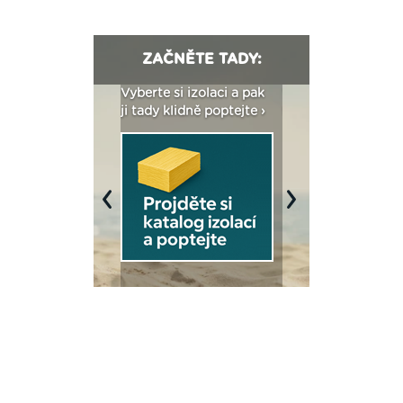
ZAČNĚTE TADY:
: Fasády ETICS a
Vyberte si izolaci a pak
Vytvořte si vizualiz
dstatné v kostce ›
ji tady klidně poptejte ›
fasády ›
Previous
Next