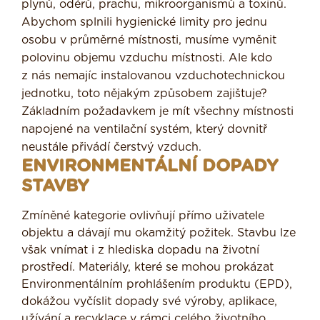
plynů, odérů, prachu, mikroorganismů a toxinů.
Abychom splnili hygienické limity pro jednu
osobu v průměrné místnosti, musíme vyměnit
polovinu objemu vzduchu místnosti. Ale kdo
z nás nemajíc instalovanou vzduchotechnickou
jednotku, toto nějakým způsobem zajištuje?
Základním požadavkem je mít všechny místnosti
napojené na ventilační systém, který dovnitř
neustále přivádí čerstvý vzduch.
ENVIRONMENTÁLNÍ DOPADY
STAVBY
Zmíněné kategorie ovlivňují přímo uživatele
objektu a dávají mu okamžitý požitek. Stavbu lze
však vnímat i z hlediska dopadu na životní
prostředí. Materiály, které se mohou prokázat
Environmentálním prohlášením produktu (EPD),
dokážou vyčíslit dopady své výroby, aplikace,
užívání a recyklace v rámci celého životního