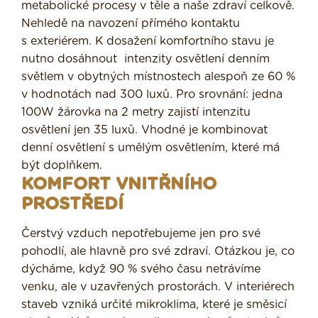
metabolické procesy v těle a naše zdraví celkově.
Nehledě na navození přímého kontaktu
s exteriérem. K dosažení komfortního stavu je
nutno dosáhnout intenzity osvětlení denním
světlem v obytných místnostech alespoň ze 60 %
v hodnotách nad 300 luxů. Pro srovnání: jedna
100W žárovka na 2 metry zajistí intenzitu
osvětlení jen 35 luxů. Vhodné je kombinovat
denní osvětlení s umělým osvětlením, které má
být doplňkem.
KOMFORT VNITŘNÍHO
PROSTŘEDÍ
Čerstvý vzduch nepotřebujeme jen pro své
pohodlí, ale hlavně pro své zdraví. Otázkou je, co
dýcháme, když 90 % svého času netrávíme
venku, ale v uzavřených prostorách. V interiérech
staveb vzniká určité mikroklima, které je směsicí