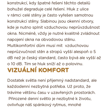
konstrukcí, kdy špatné řešení těchto detailů
bohužel degraduje celé řešení. Hluk z ulice
v rámci celé stěny je často vyřešen samotnou
konstrukcí stěny. Slabinou jsou okenní otvory,
kde je nutno splnit vzduchovou neprůvzdušnost
okna. Nicméně, vždy je nutné kvalitně zvládnout
napojení okna na obvodovou stěnu.
Multikomfortní dům musí mít vzduchovou
neprůzvučnost stěn a stropů vyšší alespoň o 5
dB než je český standard, často bývá ale vyšší až
o 10 dB. Tím se hluk sníží až o polovinu.
VIZUÁLNÍ KOMFORT
Dostatek světla není příjemný nadstandard, ale
každodenní nezbytná potřeba. Už proto, že
trávíme většinu času v uzavřených prostorách.
Přirozené denní světlo je nezbytné k životu,
ovlivňuje náš spánkový rytmus, mnohé