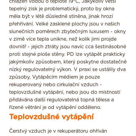
chlazen vodou o teplotě 19°C, Jakýkoliv větší
tepelný zisk je problematický, proto by okna
měla být v létě důsledně stíněna, jinak hrozí
přehřívání. Velké zasklené plo­chy jsou v našich
slunečních poměrech zbytečným luxusem - okny
v zimě více tepla unikne, než kolik jimi projde
dovnitř - jejich ztráty jsou navíc cca šestinásobné
proti stejné ploše stěny. PD lze vytápět prakticky
jakýmkoliv způsobem, který poskytne dostatečně
nízký regulovatelný výkon. V praxi se ustálily dva
způsoby, Vytápěcím médiem je pouze
rekuperovaný nebo cirkulační vzduch -
teplovzdušné vytápění, nebo jsou do místností
přidávána další regulovatelná topná tělesa a
řízené větrání je od vytápění odděleno.
Teplovzdušné vytápění
Čerstvý vzduch je v rekuperátoru ohříván