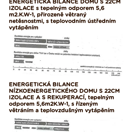
ENERGETICKÁ BILANCE DOMU S 22CM
IZOLACE s tepelným odporem 5,6
m2.K.W-1, přirozeně větraný
netěsnostmi, s teplovodním ústředním
vytápěním
ENERGETICKÁ BILANCE
NÍZKOENERGETICKÉHO DOMU S 22CM
IZOLACE A S REKUPERACÍ, tepelným
odporem 5,6m2K.W-1, s řízeným
větráním a teplovzdušným vytápěním