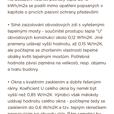
kWh/m2a se podílí mimo opatření popsaných v
kapitole o prvcích pasivní ochrany především:
• Silné zaizolování obvodových zdí s vyřešenými
tepelnými mosty - součinitel prostupu tepla "U"
obvo­dových konstrukcí okolo 0,12 Wfm2K. Jiné
prameny udávají vyšší hodnotu, až 0,15 W/m2K,
ale počítejme se zhor­šením vlastností tepelné
obálky kvtlli tepelným mostům. Potřebná
hodnota závisí zejména na velikosti, resp. objemu
a tvaru budovy.
• Okna s kvalitním zasklením a dobře řešenými
rámy. Koeficient U celého okna by neměl být
vyšší než 0,85 W/m2K. Výrobci však málokdy
udávají hodnotu celého okna - počítejme tedy se
zasklením do 0,6 W/m2K a tzv. teplým rámečkem