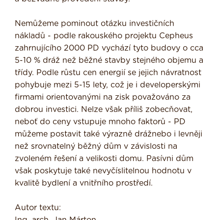
Nemůžeme pominout otázku investičních
nákladů - podle rakouského projektu Cepheus
zahrnujícího 2000 PD vychází tyto budovy o cca
5-10 % dráž než běžné stavby stejného objemu a
třídy. Podle růstu cen energií se jejich návratnost
pohybuje mezi 5-15 lety, což je i develo­perskými
firmami orientovanými na zisk považováno za
dobrou investici. Nelze však příliš zobecňovat,
neboť do ceny vstupuje mnoho faktorů - PD
můžeme postavit také výrazně drážnebo i levněji
než srovnatelný běžný dům v závislosti na
zvoleném řešení a velikosti domu. Pasívni dům
však posky­tuje také nevyčíslitelnou hodnotu v
kvalitě bydlení a vnitřního prostředí.
Autor textu:
Ing. arch. Jan Márton