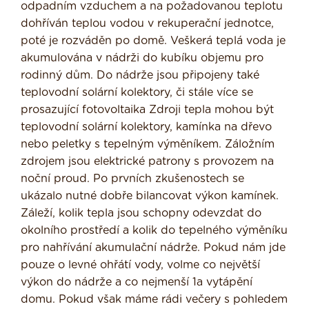
odpadním vzduchem a na požadovanou teplotu
dohříván teplou vodou v reku­perační jednotce,
poté je rozváděn po domě. Veškerá teplá voda je
akumu­lována v nádrži do kubíku objemu pro
rodinný dům. Do nádrže jsou připojeny také
teplovodní solární kolektory, či stále více se
prosazující fotovoltaika Zdroji tepla mohou být
teplovodní solární kolek­tory, kamínka na dřevo
nebo peletky s tepelným výměníkem. Záložním
zdro­jem jsou elektrické patrony s provozem na
noční proud. Po prvních zkušenos­tech se
ukázalo nutné dobře bilancovat výkon kamínek.
Záleží, kolik tepla jsou schopny odevzdat do
okolního prostředí a kolik do tepelného výměníku
pro nahří­vání akumulační nádrže. Pokud nám jde
pouze o levné ohřátí vody, volme co největší
výkon do nádrže a co nejmenší 1a vytápění
domu. Pokud však máme rádi večery s pohledem