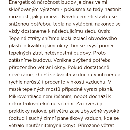
Energetická náročnost budov je dnes velmi
skloňovaným výrazem - pokusme se tedy nastínit
možnosti, jak ji omezit. Navrhuje­me-li stavbu se
sníženou potřebou tepla na vytápění, nakonec se
vždy dostaneme k následujícímu sledu úvah:
Tepelné ztráty snížíme lepší izolací obvodového
pláště a kvalitnějšími okny. Tím se zvýší poměr
tepelných ztrát netěsnostmi budovy. Proto
zatěsníme budovu. Vznikne zvýšená potře­ba
přirozeného větrání okny. Pokud dosta­tečně
nevětráme, zhorší se kvalita vzduchu v interiéru a
rychle narůstá i procento vlhkosti vzduchu. V
místě tepelných mostů případně vyrazí plísně.
Mikroventilace není řešením, neboť dochází k
nekontrolovatel­nému větrání. Za inverzí je
prakticky nulo­vé, při větru zase zbytečně vysoké
(odtud i suchý zimní panelákový vzduch, kde se
větralo neutěsnitelnýnii okny). Přirozeně větrat