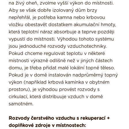
na živý oheň, zvolme vyšší výkon do místnosti.
Aby se však dobře izolovaný dům brzy
nepřehřál, je potřeba kamna nebo krbovou
vložku obestavět dostatkem akumulační hmoty,
která teplotní náraz absorbuje a teprve později
vypustí do místnosti. Výhodou tohoto systému
jsou jednoduché rozvody vzduchotechniky.
Pokud chceme regulovat teplotu v některé
místnosti výrazně odlišně než v jiných částech
domu, je třeba přidat malé lokální topné těleso.
Pokud je v domě instalován nadprůměrný topný
výkon (například krbová kamínka v obytném
prostoru), je výhodou provést rozvody s
cirkulací, která distribuuje vzduch v domě
samotném.
Rozvody čerstvého vzduchu s rekuperací +
doplňkové zdroje v místnostech: