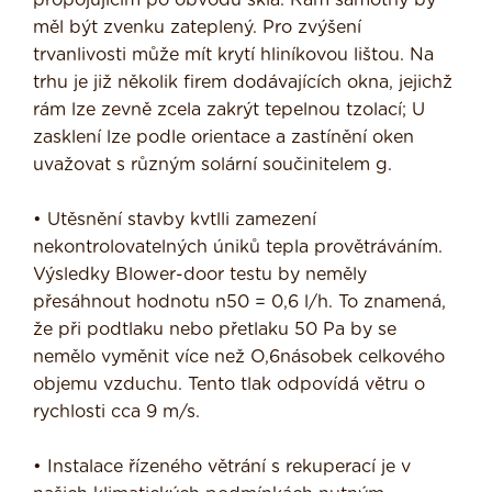
propojujícím po obvodu skla. Rám samotný by
měl být zvenku zateplený. Pro zvýšení
trvanlivosti může mít krytí hliníkovou lištou. Na
trhu je již několik firem dodávajících okna, jejichž
rám lze zevně zcela zakrýt tepelnou tzolací; U
zasklení lze podle orientace a zastínění oken
uvažovat s různým solární součinitelem g.
• Utěsnění stavby kvtlli zamezení
nekontrolovatelných úniků tepla pro­větráváním.
Výsledky Blower-door testu by neměly
přesáhnout hodnotu n50 = 0,6 l/h. To znamená,
že při pod­tlaku nebo přetlaku 50 Pa by se
nemělo vyměnit více než O,6násobek celkového
objemu vzduchu. Tento tlak odpovídá větru o
rychlosti cca 9 m/s.
• Instalace řízeného větrání s rekuperací je v