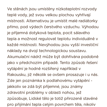
Ve stěnách jsou umístěny nízkoteplotní rozvody
teplé vody, jež svou velkou plo­chou vyhřívají
místnosti. Alternativou je umístit malé radiátorky
přímo, pod výdech čerstvého vzduchu. Výhodou
je příjemná dotyková teplota, pocit sálavého
tepla a možnost regulovat teplotu individuálně v
každé místnosti. Nevýhodou jsou vyšší investiční
náklady na dvojí technologic­kou soustavu.
Akumulační nádrž může být dohřívána podobně
jako v předchozím případě. Tento způsob řešení
vytápění je hodně rozšířený například v
Rakousku, již několik se ovšem prosazuje i u nás.
Zde jen poznámka k podlahovému vytápění -
jakkoliv se zdá být příjemné, jsou známy
zdravotní problémy v oblasti nohou, jež
způsobuje, Lidské tělo je totiž přirozeně stavěné
pro přijímání tepla celým povr­chem těla, nikoliv