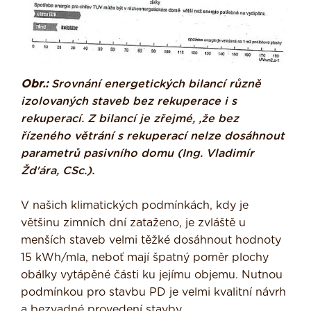
Obr.:
Srovnání energetických bilancí různě
izolovaných staveb bez rekuperace i s
rekuperací. Z bilancí je zřejmé, ,že bez
řízeného větrání s rekuperací nelze dosáhnout
parametrů pasivního domu (Ing. Vladimír
Žd'ára, CSc.).
V našich klimatických podmínkách, kdy je
většinu zimních dní zataženo, je zvláště u
menších staveb velmi těžké dosáh­nout hodnoty
15 kWh/mla, neboť mají špatný poměr plochy
obálky vytápěné části ku jejímu objemu. Nutnou
podmín­kou pro stavbu PD je velmi kvalitní návrh
a bezvadné provedení stavby.