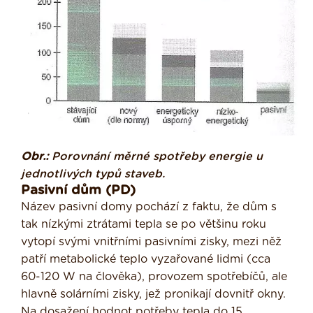
Obr.:
Porovnání měrné spotřeby energie u
jednotlivých typů staveb.
Pasivní dům (PD)
Název pasivní domy pochází z faktu, že dům s
tak nízkými ztrátami tepla se po většinu roku
vytopí svými vnitřními pasivními zisky, mezi něž
patří metabolické teplo vyzařované lidmi (cca
60-120 W na člověka), provozem spotřebíčů, ale
hlavně solárními zisky, jež pronikají dovnitř okny.
Na dosažení hodnot potřeby tepla do 15