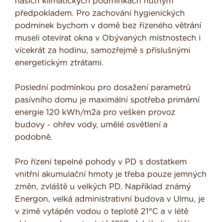
našich klimatických podmínkách nutným
předpokladem. Pro zachování hygienických
podmínek bychom v domě bez řízeného větrání
museli otevírat okna v Obývaných místnostech i
vícekrát za hodinu, samozřejmě s příslušnými
energetickým ztrátami.
Poslední podmínkou pro dosažení parame­trů
pasívního domu je maximální spotřeba primární
energie 120 kWh/m2a pro vešken provoz
budovy - ohřev vody, umělé osvět­lení a
podobně.
Pro řízení tepelné pohody v PD s dostat­kem
vnitřní akumulační hmoty je třeba pouze jemných
změn, zvláště u velkých PD. Například známý
Energon, velká administrativní budova v Ulmu, je
v zimě vytápěn vodou o teplotě 21°C a v létě