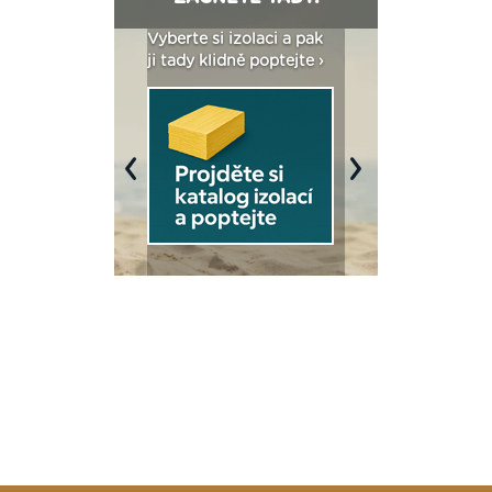
: Fasády ETICS a
Vyberte si izolaci a pak
Vytvořte si vizualiz
dstatné v kostce ›
ji tady klidně poptejte ›
fasády ›
Previous
Next