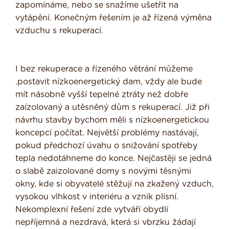
zapomínáme, nebo se snažíme ušetřit na
vytápění. Konečným řešením je až řízená výměna
vzduchu s rekuperací.
I bez rekuperace a řízeného větrání můžeme
.postavit nízkoenergetický dam, vždy ale bude
mít násobně vyšší tepelné ztráty než dobře
zaízolovaný a utěsněný dům s rekuperací. Již při
návrhu stavby bychom měli s nízkoenergetickou
koncepcí počítat. Největší problémy nastávají,
po­kud předchozí úvahu o snižování spotřeby
tepla nedotáhneme do konce. Nejčastěji se jedná
o slabě zaizolované domy s novými těsnými
okny, kde si obyvatelé stěžují na zkažený vzduch,
vysokou vlhkost v in­teriéru a vznik plísní.
Nekomplexní řešení zde vytváří obydlí
nepříjemná a nezdravá, která si vbrzku žádají