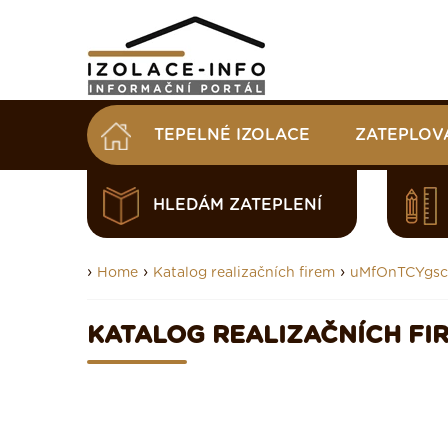
TEPELNÉ IZOLACE
ZATEPLOV
HLEDÁM ZATEPLENÍ
›
›
›
Home
Katalog realizačních firem
uMfOnTCYgs
KATALOG REALIZAČNÍCH FI