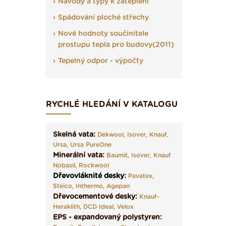
Návody a typy k zateplení
Spádování ploché střechy
Nové hodnoty součinitele
prostupu tepla pro budovy(2011)
Tepelný odpor - výpočty
RYCHLÉ HLEDÁNÍ V KATALOGU
Skelná vata:
Dekwool
,
Isover
,
Knauf
,
Ursa
,
Ursa PureOne
Minerální vata:
Baumit
,
Isover
,
Knauf
Nobasil
,
Rockwool
Dřevovláknité desky
:
Pavatex
,
Steico
,
Inthermo
,
Agepan
Dřevocementové desky:
Knauf-
Heraklith
,
DCD Ideal
,
Velox
EPS - expandovaný polystyren: