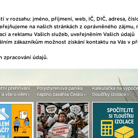
tí v rozsahu: jméno, příjmení, web, IČ, DIČ, adresa, čísl
veřejňujeme na našich stránkách z oprávněného zájmu,
ci a reklamu Vašich služeb, uveřejněním Vašich údajů
ním zákazníkům možnost získání kontaktu na Vás v p
h zpracování údajů
.
tyrenová panika
Kalkulačka na výpočet
Seriál: Fasády ETI
o zasáhla Česko ›
tloušťky izolace ›
vše podstatné v ko