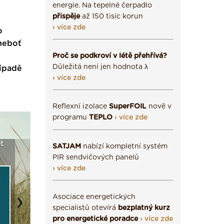
energie. Na tepelné čerpadlo
přispěje
až 150 tisíc korun
› více zde
o
 neboť
Proč se podkroví v létě přehřívá?
Důležitá není jen hodnota λ
řípadě
› více zde
Reflexní izolace
SuperFOIL
nově v
programu
TEPLO
› více zde
CS a
Vyberte si izolaci a pak
Vytvořte si vizualizaci
Není 
SATJAM
nabízí kompletní systém
stce ›
ji tady klidně poptejte ›
fasády ›
sežen
PIR sendvičových panelů
› více zde
Asociace energetických
Next
specialistů otevírá
bezplatný kurz
pro energetické poradce
› více zde