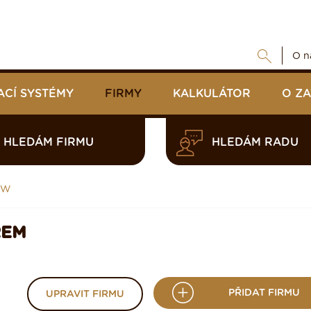
O n
ACÍ SYSTÉMY
FIRMY
KALKULÁTOR
O Z
HLEDÁM FIRMU
HLEDÁM RADU
cW
REM
PŘIDAT FIRMU
UPRAVIT FIRMU