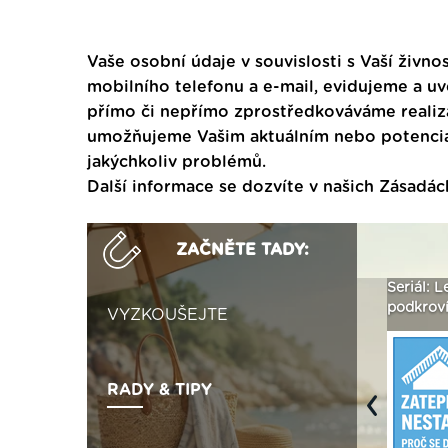
Vaše osobní údaje v souvislosti s Vaší živnos
mobilního telefonu a e-mail, evidujeme a u
přímo či nepřímo zprostředkováváme realiza
umožňujeme Vašim aktuálním nebo potenciál
jakýchkoliv problémů.
Další informace se dozvíte v našich
Zásadác
ZAČNĚTE TADY:
aci
Není polystyren? My ho
Seriál: Letní přehřívání
Polys
seženeme! ›
podkroví a vše o něm ›
napln
VYZKOUŠEJTE
RADY & TIPY
Previous