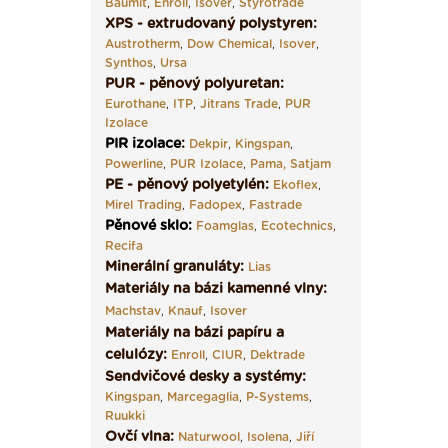
Baumit
,
Enroll
,
Isover
,
Styrotrade
XPS - extrudovaný polystyren:
Austrotherm
,
Dow Chemical
,
Isover
,
Synthos
,
Ursa
PUR - pěnový polyuretan:
Eurothane
,
ITP
,
Jitrans Trade
,
PUR
Izolace
PIR izolace
:
Dekpir
,
Kingspan
,
Powerline
,
PUR Izolace
,
Pama,
Satjam
PE - pěnový polyetylén:
Ekoflex
,
Mirel Trading
,
Fadopex
,
Fastrade
Pěnové sklo
:
Foamglas
,
Ecotechnics
,
Recifa
Minerální granuláty:
Lias
Materiály na bázi kamenné vlny:
Machstav
,
Knauf
,
Isover
Materiály na bázi papíru a
celulózy:
Enroll
,
CIUR
,
Dektrade
Sendvičové desky a systémy:
Kingspan
,
Marcegaglia
,
P-Systems
,
Ruukki
Ovčí vlna:
Naturwool
,
Isolena
,
Jiří