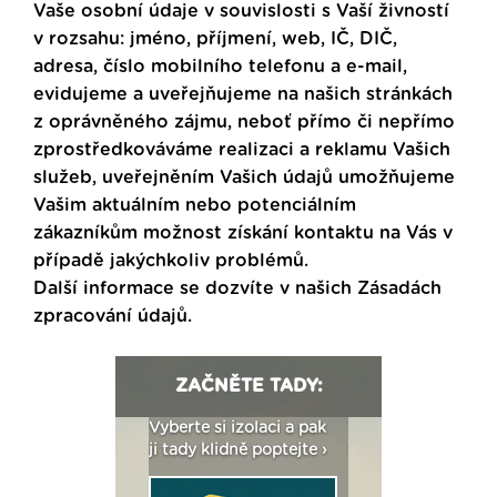
Vaše osobní údaje v souvislosti s Vaší živností
v rozsahu: jméno, příjmení, web, IČ, DIČ,
adresa, číslo mobilního telefonu a e-mail,
evidujeme a uveřejňujeme na našich stránkách
z oprávněného zájmu, neboť přímo či nepřímo
zprostředkováváme realizaci a reklamu Vašich
služeb, uveřejněním Vašich údajů umožňujeme
Vašim aktuálním nebo potenciálním
zákazníkům možnost získání kontaktu na Vás v
případě jakýchkoliv problémů.
Další informace se dozvíte v našich
Zásadách
zpracování údajů
.
ZAČNĚTE TADY:
: Fasády ETICS a
Vyberte si izolaci a pak
Vytvořte si vizualiz
dstatné v kostce ›
ji tady klidně poptejte ›
fasády ›