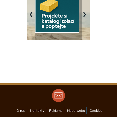
Previous
Next
O nás
Kontakty
Reklama
Mapa webu
Cookies