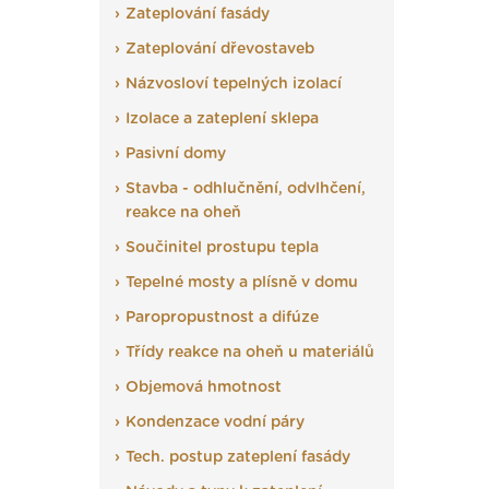
Zateplování fasády
Zateplování dřevostaveb
Názvosloví tepelných izolací
Izolace a zateplení sklepa
Pasivní domy
Stavba - odhlučnění, odvlhčení,
reakce na oheň
Součinitel prostupu tepla
Tepelné mosty a plísně v domu
Paropropustnost a difúze
Třídy reakce na oheň u materiálů
Objemová hmotnost
Kondenzace vodní páry
Tech. postup zateplení fasády