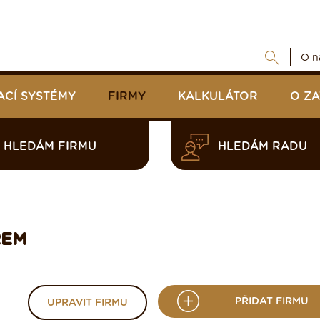
O n
ACÍ SYSTÉMY
FIRMY
KALKULÁTOR
O Z
HLEDÁM FIRMU
HLEDÁM RADU
REM
PŘIDAT FIRMU
UPRAVIT FIRMU