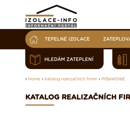
TEPELNÉ IZOLACE
ZATEPLOV
HLEDÁM ZATEPLENÍ
›
›
›
Home
Katalog realizačních firem
PtBaWDIbE
KATALOG REALIZAČNÍCH FI