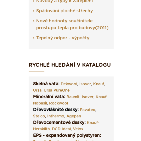
Návody a typy k zateplení
Spádování ploché střechy
Nové hodnoty součinitele
prostupu tepla pro budovy(2011)
Tepelný odpor - výpočty
RYCHLÉ HLEDÁNÍ V KATALOGU
Skelná vata:
Dekwool
,
Isover
,
Knauf
,
Ursa
,
Ursa PureOne
Minerální vata:
Baumit
,
Isover
,
Knauf
Nobasil
,
Rockwool
Dřevovláknité desky
:
Pavatex
,
Steico
,
Inthermo
,
Agepan
Dřevocementové desky:
Knauf-
Heraklith
,
DCD Ideal
,
Velox
EPS - expandovaný polystyren: