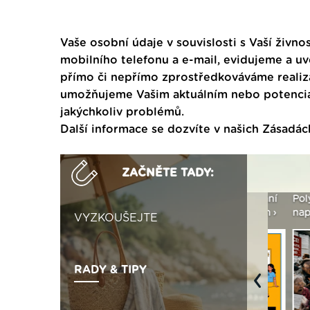
Vaše osobní údaje v souvislosti s Vaší živnos
mobilního telefonu a e-mail, evidujeme a u
přímo či nepřímo zprostředkováváme realiza
umožňujeme Vašim aktuálním nebo potenciál
jakýchkoliv problémů.
Další informace se dozvíte v našich
Zásadác
ZAČNĚTE TADY:
Není polystyren? My ho
Seriál: Letní přehřívání
Polystyr
seženeme! ›
podkroví a vše o něm ›
naplno z
VYZKOUŠEJTE
RADY & TIPY
Previous