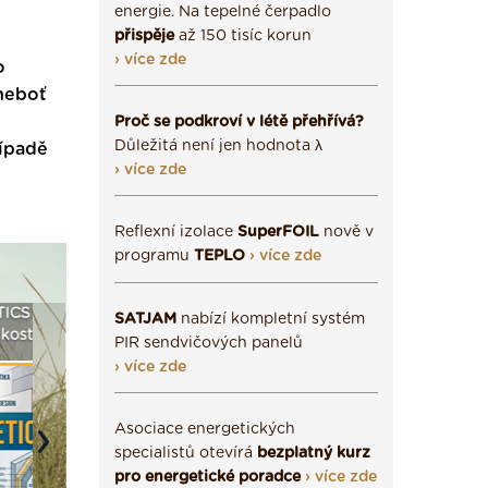
energie. Na tepelné čerpadlo
přispěje
až 150 tisíc korun
› více zde
o
 neboť
Proč se podkroví v létě přehřívá?
Důležitá není jen hodnota λ
řípadě
› více zde
Reflexní izolace
SuperFOIL
nově v
programu
TEPLO
› více zde
a
Vyberte si izolaci a pak
Vytvořte si vizualizaci
Není po
SATJAM
nabízí kompletní systém
e ›
ji tady klidně poptejte ›
fasády ›
seženem
PIR sendvičových panelů
› více zde
Asociace energetických
Next
specialistů otevírá
bezplatný kurz
pro energetické poradce
› více zde