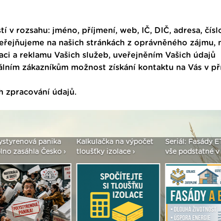
tí v rozsahu: jméno, příjmení, web, IČ, DIČ, adresa, čísl
veřejňujeme na našich stránkách z oprávněného zájmu,
ci a reklamu Vašich služeb, uveřejněním Vašich údajů
ním zákazníkům možnost získání kontaktu na Vás v p
h zpracování údajů
.
enová panika
Kalkulačka na výpočet
Seriál: Fasády ETICS 
asáhla Česko ›
tloušťky izolace ›
vše podstatné v kostc