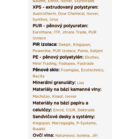
Baumit
,
Enroll
,
Isover
,
Styrotrade
XPS - extrudovaný polystyren:
Austrotherm
,
Dow Chemical
,
Isover
,
Synthos
,
Ursa
PUR - pěnový polyuretan:
Eurothane
,
ITP
,
Jitrans Trade
,
PUR
Izolace
PIR izolace
:
Dekpir
,
Kingspan
,
Powerline
,
PUR Izolace
,
Pama,
Satjam
PE - pěnový polyetylén:
Ekoflex
,
Mirel Trading
,
Fadopex
,
Fastrade
Pěnové sklo
:
Foamglas
,
Ecotechnics
,
Recifa
Minerální granuláty:
Lias
Materiály na bázi kamenné vlny:
Machstav
,
Knauf
,
Isover
Materiály na bázi papíru a
celulózy:
Enroll
,
CIUR
,
Dektrade
Sendvičové desky a systémy:
Kingspan
,
Marcegaglia
,
P-Systems
,
Ruukki
Ovčí vlna:
Naturwool
,
Isolena
,
Jiří