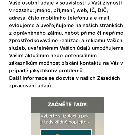
Vaše osobní údaje v souvislosti s Vaší živností
v rozsahu: jméno, příjmení, web, IČ, DIČ,
adresa, číslo mobilního telefonu a e-mail,
evidujeme a uveřejňujeme na našich stránkách
z oprávněného zájmu, neboť přímo či nepřímo
zprostředkováváme realizaci a reklamu Vašich
služeb, uveřejněním Vašich údajů umožňujeme
Vašim aktuálním nebo potenciálním
zákazníkům možnost získání kontaktu na Vás v
případě jakýchkoliv problémů.
Další informace se dozvíte v našich
Zásadách
zpracování údajů
.
ZAČNĚTE TADY:
: Fasády ETICS a
Vyberte si izolaci a pak
Vytvořte si vizualiz
dstatné v kostce ›
ji tady klidně poptejte ›
fasády ›