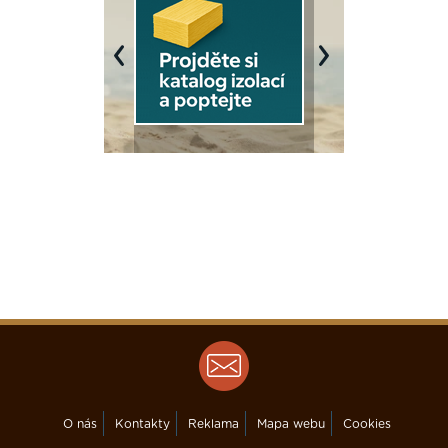
Previous
Next
O nás
Kontakty
Reklama
Mapa webu
Cookies