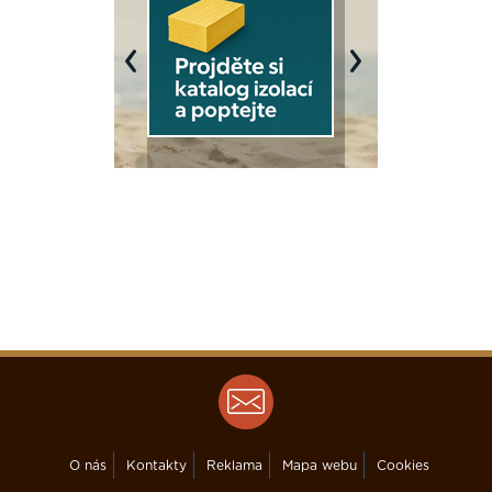
Previous
Next
O nás
Kontakty
Reklama
Mapa webu
Cookies