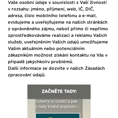
Vaše osobní údaje v souvislosti s Vaší živností
v rozsahu: jméno, příjmení, web, IČ, DIČ,
adresa, číslo mobilního telefonu a e-mail,
evidujeme a uveřejňujeme na našich stránkách
z oprávněného zájmu, neboť přímo či nepřímo
zprostředkováváme realizaci a reklamu Vašich
služeb, uveřejněním Vašich údajů umožňujeme
Vašim aktuálním nebo potenciálním
zákazníkům možnost získání kontaktu na Vás v
případě jakýchkoliv problémů.
Další informace se dozvíte v našich
Zásadách
zpracování údajů
.
ZAČNĚTE TADY:
: Fasády ETICS a
Vyberte si izolaci a pak
Vytvořte si vizualiz
dstatné v kostce ›
ji tady klidně poptejte ›
fasády ›