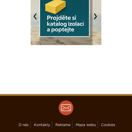
Previous
Next
O nás
Kontakty
Reklama
Mapa webu
Cookies