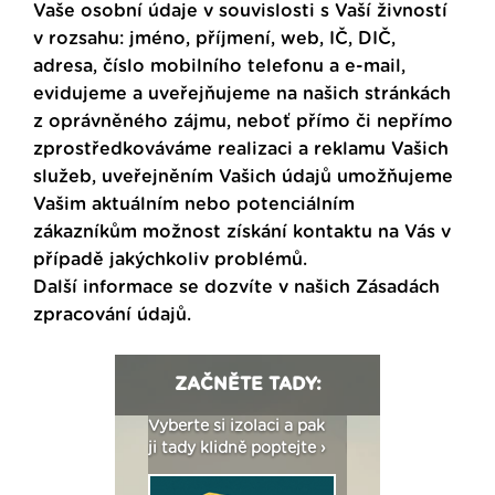
Vaše osobní údaje v souvislosti s Vaší živností
v rozsahu: jméno, příjmení, web, IČ, DIČ,
adresa, číslo mobilního telefonu a e-mail,
evidujeme a uveřejňujeme na našich stránkách
z oprávněného zájmu, neboť přímo či nepřímo
zprostředkováváme realizaci a reklamu Vašich
služeb, uveřejněním Vašich údajů umožňujeme
Vašim aktuálním nebo potenciálním
zákazníkům možnost získání kontaktu na Vás v
případě jakýchkoliv problémů.
Další informace se dozvíte v našich
Zásadách
zpracování údajů
.
ZAČNĚTE TADY:
: Fasády ETICS a
Vyberte si izolaci a pak
Vytvořte si vizualiz
dstatné v kostce ›
ji tady klidně poptejte ›
fasády ›