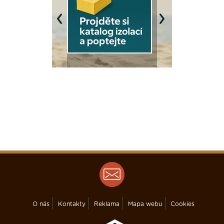
Previous
Next
O nás
Kontakty
Reklama
Mapa webu
Cookies