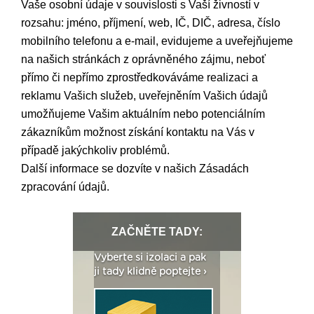
Vaše osobní údaje v souvislosti s Vaší živností v
rozsahu: jméno, příjmení, web, IČ, DIČ, adresa, číslo
mobilního telefonu a e-mail, evidujeme a uveřejňujeme
na našich stránkách z oprávněného zájmu, neboť
přímo či nepřímo zprostředkováváme realizaci a
reklamu Vašich služeb, uveřejněním Vašich údajů
umožňujeme Vašim aktuálním nebo potenciálním
zákazníkům možnost získání kontaktu na Vás v
případě jakýchkoliv problémů.
Další informace se dozvíte v našich
Zásadách
zpracování údajů
.
ZAČNĚTE TADY:
: Fasády ETICS a
Vyberte si izolaci a pak
Vytvořte si vizualiz
dstatné v kostce ›
ji tady klidně poptejte ›
fasády ›