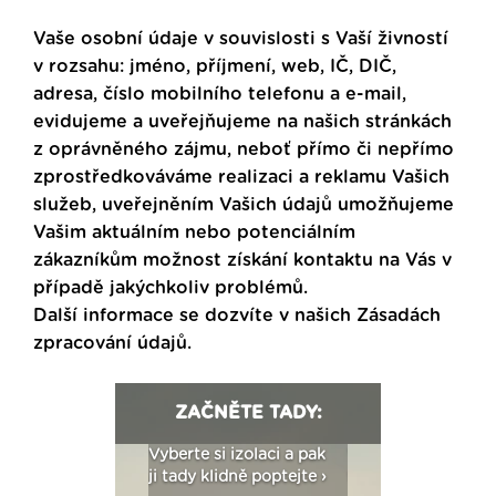
Vaše osobní údaje v souvislosti s Vaší živností
v rozsahu: jméno, příjmení, web, IČ, DIČ,
adresa, číslo mobilního telefonu a e-mail,
evidujeme a uveřejňujeme na našich stránkách
z oprávněného zájmu, neboť přímo či nepřímo
zprostředkováváme realizaci a reklamu Vašich
služeb, uveřejněním Vašich údajů umožňujeme
Vašim aktuálním nebo potenciálním
zákazníkům možnost získání kontaktu na Vás v
případě jakýchkoliv problémů.
Další informace se dozvíte v našich
Zásadách
zpracování údajů
.
ZAČNĚTE TADY:
: Fasády ETICS a
Vyberte si izolaci a pak
Vytvořte si vizualiz
dstatné v kostce ›
ji tady klidně poptejte ›
fasády ›