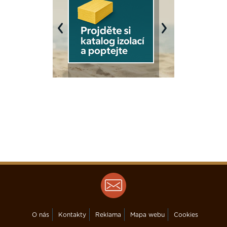
Previous
Next
O nás
Kontakty
Reklama
Mapa webu
Cookies