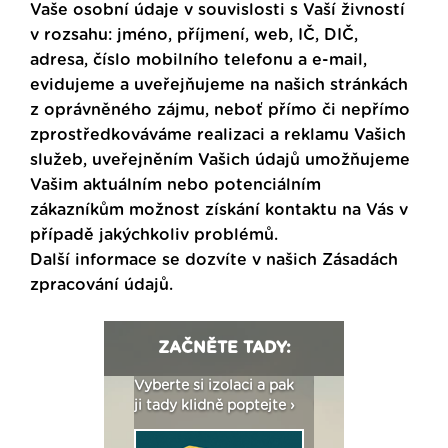
Vaše osobní údaje v souvislosti s Vaší živností
v rozsahu: jméno, příjmení, web, IČ, DIČ,
adresa, číslo mobilního telefonu a e-mail,
evidujeme a uveřejňujeme na našich stránkách
z oprávněného zájmu, neboť přímo či nepřímo
zprostředkováváme realizaci a reklamu Vašich
služeb, uveřejněním Vašich údajů umožňujeme
Vašim aktuálním nebo potenciálním
zákazníkům možnost získání kontaktu na Vás v
případě jakýchkoliv problémů.
Další informace se dozvíte v našich
Zásadách
zpracování údajů
.
ZAČNĚTE TADY:
: Fasády ETICS a
Vyberte si izolaci a pak
Vytvořte si vizualiz
dstatné v kostce ›
ji tady klidně poptejte ›
fasády ›