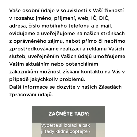
Vaše osobní údaje v souvislosti s Vaší živností
v rozsahu: jméno, příjmení, web, IČ, DIČ,
adresa, číslo mobilního telefonu a e-mail,
evidujeme a uveřejňujeme na našich stránkách
z oprávněného zájmu, neboť přímo či nepřímo
zprostředkováváme realizaci a reklamu Vašich
služeb, uveřejněním Vašich údajů umožňujeme
Vašim aktuálním nebo potenciálním
zákazníkům možnost získání kontaktu na Vás v
případě jakýchkoliv problémů.
Další informace se dozvíte v našich
Zásadách
zpracování údajů
.
ZAČNĚTE TADY:
: Fasády ETICS a
Vyberte si izolaci a pak
Vytvořte si vizualiz
dstatné v kostce ›
ji tady klidně poptejte ›
fasády ›