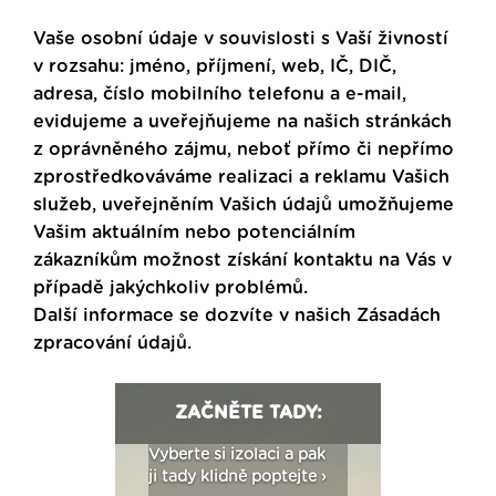
Vaše osobní údaje v souvislosti s Vaší živností
v rozsahu: jméno, příjmení, web, IČ, DIČ,
adresa, číslo mobilního telefonu a e-mail,
evidujeme a uveřejňujeme na našich stránkách
z oprávněného zájmu, neboť přímo či nepřímo
zprostředkováváme realizaci a reklamu Vašich
služeb, uveřejněním Vašich údajů umožňujeme
Vašim aktuálním nebo potenciálním
zákazníkům možnost získání kontaktu na Vás v
případě jakýchkoliv problémů.
Další informace se dozvíte v našich
Zásadách
zpracování údajů
.
ZAČNĚTE TADY:
: Fasády ETICS a
Vyberte si izolaci a pak
Vytvořte si vizualiz
dstatné v kostce ›
ji tady klidně poptejte ›
fasády ›