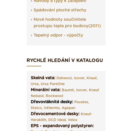
Návody a typy k zateplení
Spádování ploché střechy
Nové hodnoty součinitele
prostupu tepla pro budovy(2011)
Tepelný odpor - výpočty
RYCHLÉ HLEDÁNÍ V KATALOGU
Skelná vata:
Dekwool
,
Isover
,
Knauf
,
Ursa
,
Ursa PureOne
Minerální vata:
Baumit
,
Isover
,
Knauf
Nobasil
,
Rockwool
Dřevovláknité desky
:
Pavatex
,
Steico
,
Inthermo
,
Agepan
Dřevocementové desky:
Knauf-
Heraklith
,
DCD Ideal
,
Velox
EPS - expandovaný polystyren: