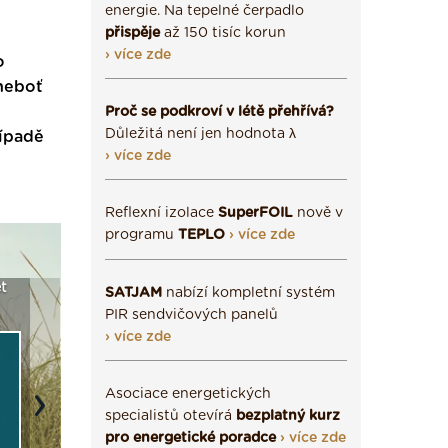
energie. Na tepelné čerpadlo
přispěje
až 150 tisíc korun
› více zde
o
 neboť
Proč se podkroví v létě přehřívá?
Důležitá není jen hodnota λ
řípadě
› více zde
Reflexní izolace
SuperFOIL
nově v
programu
TEPLO
› více zde
t
Seriál: Fasády ETICS a
Vyberte si izolaci a pak
Vytvořte
SATJAM
nabízí kompletní systém
vše podstatné v kostce ›
ji tady klidně poptejte ›
fasády ›
PIR sendvičových panelů
› více zde
Asociace energetických
Next
specialistů otevírá
bezplatný kurz
pro energetické poradce
› více zde