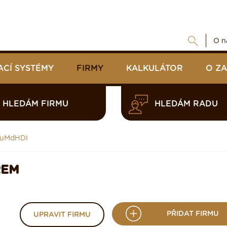
O n
ACÍ SYSTÉMY
FIRMY
KALKULÁTOR
O Z
HLEDÁM FIRMU
HLEDÁM RADU
uMdHDI
REM
PŘIDAT FIRMU
UPRAVIT FIRMU