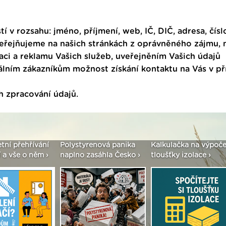
tí v rozsahu: jméno, příjmení, web, IČ, DIČ, adresa, čísl
veřejňujeme na našich stránkách z oprávněného zájmu,
ci a reklamu Vašich služeb, uveřejněním Vašich údajů
ním zákazníkům možnost získání kontaktu na Vás v p
h zpracování údajů
.
etní přehřívání
Polystyrenová panika
Kalkulačka na výpoče
 a vše o něm ›
naplno zasáhla Česko ›
tloušťky izolace ›