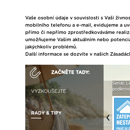
Vaše osobní údaje v souvislosti s Vaší živnos
mobilního telefonu a e-mail, evidujeme a u
přímo či nepřímo zprostředkováváme realiza
umožňujeme Vašim aktuálním nebo potenciál
jakýchkoliv problémů.
Další informace se dozvíte v našich
Zásadác
ZAČNĚTE TADY:
ak
Vytvořte si vizualizaci
Není polystyren? My ho
Seriál: L
 ›
fasády ›
seženeme! ›
podkroví
VYZKOUŠEJTE
RADY & TIPY
Previous