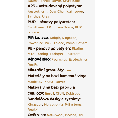
Baumit
,
Enroll
,
Isover
,
Styrotrade
XPS - extrudovaný polystyren:
Austrotherm
,
Dow Chemical
,
Isover
,
Synthos
,
Ursa
PUR - pěnový polyuretan:
Eurothane
,
ITP
,
Jitrans Trade
,
PUR
Izolace
PIR izolace
:
Dekpir
,
Kingspan
,
Powerline
,
PUR Izolace
,
Pama,
Satjam
PE - pěnový polyetylén:
Ekoflex
,
Mirel Trading
,
Fadopex
,
Fastrade
Pěnové sklo
:
Foamglas
,
Ecotechnics
,
Recifa
Minerální granuláty:
Lias
Materiály na bázi kamenné vlny:
Machstav
,
Knauf
,
Isover
Materiály na bázi papíru a
celulózy:
Enroll
,
CIUR
,
Dektrade
Sendvičové desky a systémy:
Kingspan
,
Marcegaglia
,
P-Systems
,
Ruukki
Ovčí vlna:
Naturwool
,
Isolena
,
Jiří