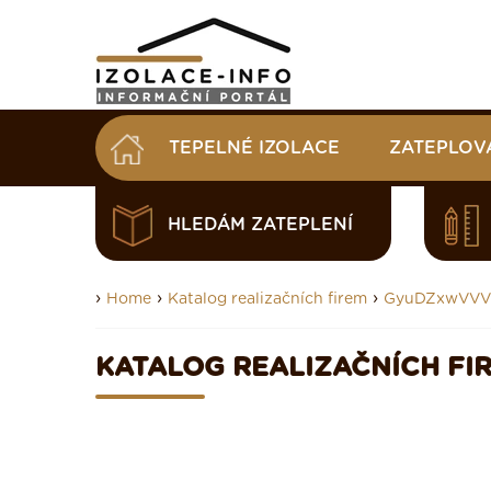
TEPELNÉ IZOLACE
ZATEPLOV
HLEDÁM ZATEPLENÍ
›
›
›
Home
Katalog realizačních firem
GyuDZxwVVV
KATALOG REALIZAČNÍCH FI