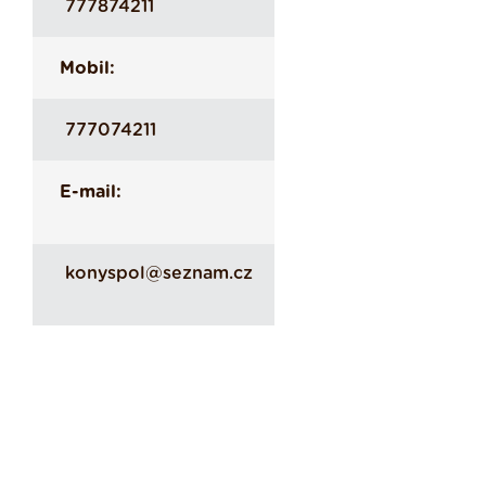
777874211
Mobil:
777074211
E-mail:
konyspol@seznam.cz