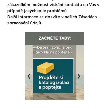
zákazníkům možnost získání kontaktu na Vás v
případě jakýchkoliv problémů.
Další informace se dozvíte v našich
Zásadách
zpracování údajů
.
ZAČNĚTE TADY:
: Fasády ETICS a
Vyberte si izolaci a pak
Vytvořte si vizualiz
dstatné v kostce ›
ji tady klidně poptejte ›
fasády ›
Previous
Next